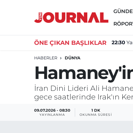
GÜND
GÜNDEM
Nöbetçi Eczaneler
RÖPOR
SİYASET
Hava Durumu
ÖNE ÇIKAN BAŞLIKLAR
22:30
Ya
SAĞLIK
Trafik Durumu
HABERLER
DÜNYA
Hamaney'in 
DÜNYA
Süper Lig Puan Durumu ve Fikstür
EĞİTİM
Tüm Manşetler
İran Dini Lideri Ali Haman
gece saatlerinde Irak'ın Ker
ÖZEL HABER
Son Dakika Haberleri
09.07.2026 - 08:30
1 DK
Haber Arşivi
YAYINLANMA
OKUNMA SÜRESI