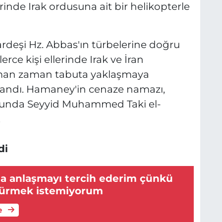
inde Irak ordusuna ait bir helikopterle
ardeşi Hz. Abbas'ın türbelerine doğru
erce kişi ellerinde Irak ve İran
 zaman zaman tabuta yaklaşmaya
şandı. Hamaney'in cenaze namazı,
lusunda Seyyid Muhammed Taki el-
.
di
la anlaşmayı tercih ederim çünkü
ldürmek istemiyorum
e