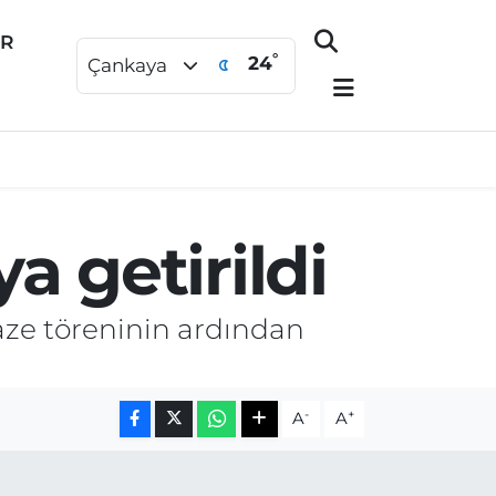
ER
°
24
Çankaya
a getirildi
aze töreninin ardından
-
+
A
A