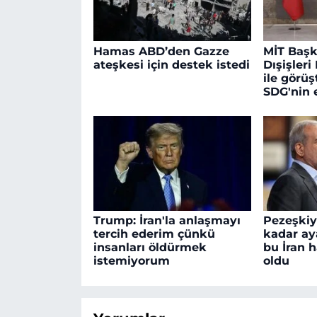
Hamas ABD’den Gazze
MİT Başk
ateşkesi için destek istedi
Dışişler
ile görü
SDG'nin 
Trump: İran'la anlaşmayı
Pezeşki
tercih ederim çünkü
kadar ay
insanları öldürmek
bu İran 
istemiyorum
oldu