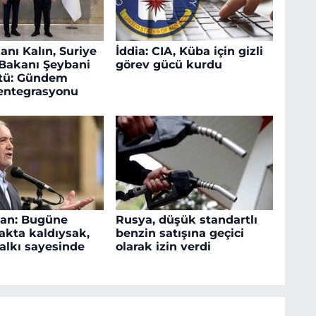
anı Kalın, Suriye
İddia: CIA, Küba için gizli
i Bakanı Şeybani
görev gücü kurdu
ştü: Gündem
entegrasyonu
yan: Bugüne
Rusya, düşük standartlı
akta kaldıysak,
benzin satışına geçici
halkı sayesinde
olarak izin verdi