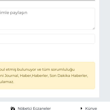
bul etmiş bulunuyor ve tüm sorumluluğu
ni Journal, Haber,Haberler, Son Dakika Haberler,
tulamaz.
Nöbetçi Eczaneler
Künye