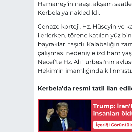
Hamaney'in naaşı, akşam saatler
Kerbela'ya nakledildi.
Cenaze korteji, Hz. Hüseyin ve k
ilerlerken, törene katılan yüz binl
bayrakları taşıdı. Kalabalığın
çalışması nedeniyle izdiham ya
Necef'te Hz. Ali Türbesi'nin av
Hekim'in imamlığında kılınmıştı
Kerbela'da resmi tatil ilan edil
Trump: İran'
insanları ö
İçeriği Görüntül