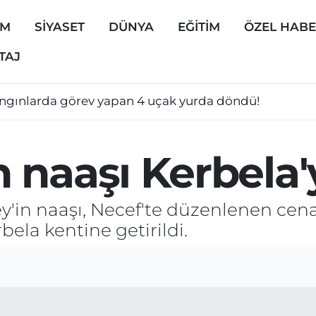
EM
SİYASET
DÜNYA
EĞİTİM
ÖZEL HAB
TAJ
ngınlarda görev yapan 4 uçak yurda döndü!
naaşı Kerbela'y
ey'in naaşı, Necef'te düzenlenen cen
bela kentine getirildi.