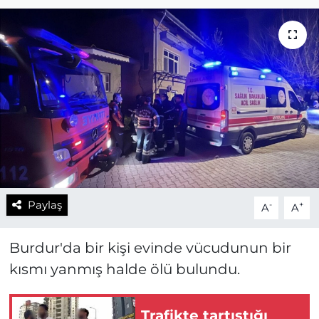
Paylaş
-
+
A
A
Burdur'da bir kişi evinde vücudunun bir
kısmı yanmış halde ölü bulundu.
Trafikte tartıştığı