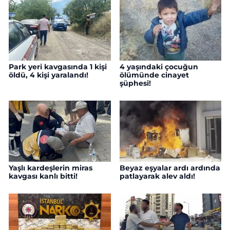
Park yeri kavgasında 1 kişi
4 yaşındaki çocuğun
öldü, 4 kişi yaralandı!
ölümünde cinayet
şüphesi!
Yaşlı kardeşlerin miras
Beyaz eşyalar ardı ardında
kavgası kanlı bitti!
patlayarak alev aldı!