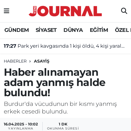
GÜNDEM
Nöbetçi Eczaneler
GÜNDEM
SİYASET
DÜNYA
EĞİTİM
ÖZEL
SİYASET
Hava Durumu
17:27
Park yeri kavgasında 1 kişi öldü, 4 kişi yaralandı!
SAĞLIK
Trafik Durumu
HABERLER
ASAYİŞ
DÜNYA
Süper Lig Puan Durumu ve Fikstür
Haber alınamayan
adam yanmış halde
EĞİTİM
Tüm Manşetler
bulundu!
ÖZEL HABER
Son Dakika Haberleri
Burdur'da vücudunun bir kısmı yanmış
erkek cesedi bulundu.
Haber Arşivi
16.04.2025 - 10:02
1 DK
YAYINLANMA
OKUNMA SÜRESI