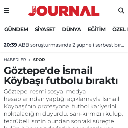
GÜNDEM
Nöbetçi Eczaneler
GÜNDEM
SİYASET
DÜNYA
EĞİTİM
ÖZEL
SİYASET
Hava Durumu
20:39
ABB soruşturmasında 2 şüpheli serbest bırakıldı
SAĞLIK
Trafik Durumu
HABERLER
SPOR
DÜNYA
Süper Lig Puan Durumu ve Fikstür
Göztepe'de İsmail
Köybaşı futbolu bıraktı
EĞİTİM
Tüm Manşetler
Göztepe, resmi sosyal medya
ÖZEL HABER
Son Dakika Haberleri
hesaplarından yaptığı açıklamayla İsmail
Köybaşı'nın profesyonel futbol kariyerini
Haber Arşivi
noktaladığını duyurdu. Sarı-kırmızılı kulüp,
tecrübeli ismin bundan sonraki süreçte