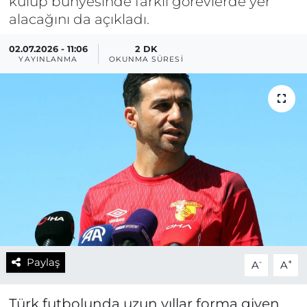
kulüp bünyesinde farklı görevlerde yer
alacağını da açıkladı.
02.07.2026 - 11:06
2 DK
YAYINLANMA
OKUNMA SÜRESI
Paylaş
-
+
A
A
Türk futbolunda uzun yıllar forma giyen