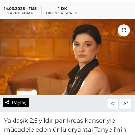
14.03.2025 - 11:15
1 DK
YAYINLANMA
OKUNMA SÜRESI
Paylaş
-
+
A
A
Yaklaşık 2,5 yıldır pankreas kanseriyle
mücadele eden ünlü oryantal Tanyeli'nin