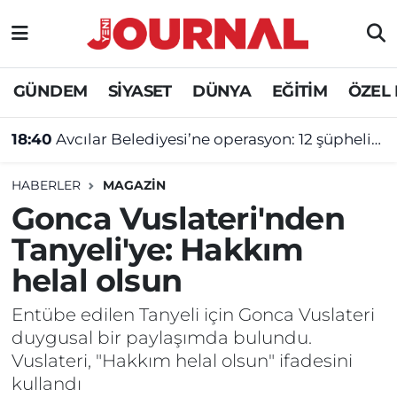
GÜNDEM
Nöbetçi Eczaneler
GÜNDEM
SİYASET
DÜNYA
EĞİTİM
ÖZEL
SİYASET
Hava Durumu
18:40
Avcılar Belediyesi’ne operasyon: 12 şüpheliye tutuklama talebi
SAĞLIK
Trafik Durumu
HABERLER
MAGAZİN
DÜNYA
Süper Lig Puan Durumu ve Fikstür
Gonca Vuslateri'nden
Tanyeli'ye: Hakkım
EĞİTİM
Tüm Manşetler
helal olsun
ÖZEL HABER
Son Dakika Haberleri
Entübe edilen Tanyeli için Gonca Vuslateri
duygusal bir paylaşımda bulundu.
Haber Arşivi
Vuslateri, "Hakkım helal olsun" ifadesini
kullandı