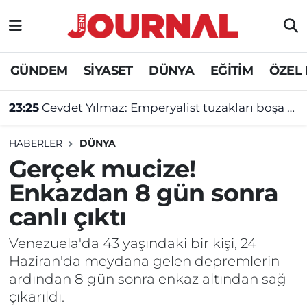
GÜNDEM
Nöbetçi Eczaneler
GÜNDEM
SİYASET
DÜNYA
EĞİTİM
ÖZEL
SİYASET
Hava Durumu
23:25
Cevdet Yılmaz: Emperyalist tuzakları boşa çıkarmaya devam edeceğiz
SAĞLIK
Trafik Durumu
HABERLER
DÜNYA
DÜNYA
Süper Lig Puan Durumu ve Fikstür
Gerçek mucize!
Enkazdan 8 gün sonra
EĞİTİM
Tüm Manşetler
canlı çıktı
ÖZEL HABER
Son Dakika Haberleri
Venezuela'da 43 yaşındaki bir kişi, 24
Haziran'da meydana gelen depremlerin
Haber Arşivi
ardından 8 gün sonra enkaz altından sağ
çıkarıldı.