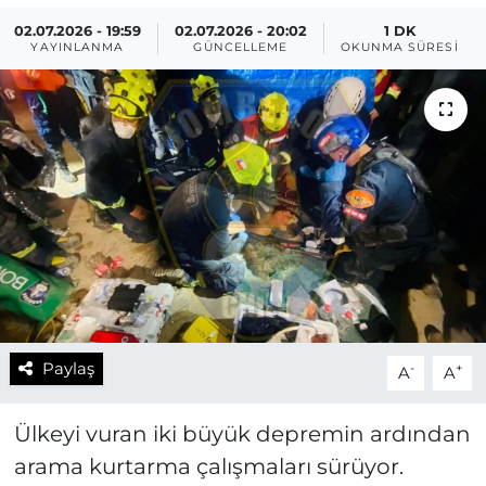
02.07.2026 - 19:59
02.07.2026 - 20:02
1 DK
YAYINLANMA
GÜNCELLEME
OKUNMA SÜRESI
Paylaş
-
+
A
A
Ülkeyi vuran iki büyük depremin ardından
arama kurtarma çalışmaları sürüyor.