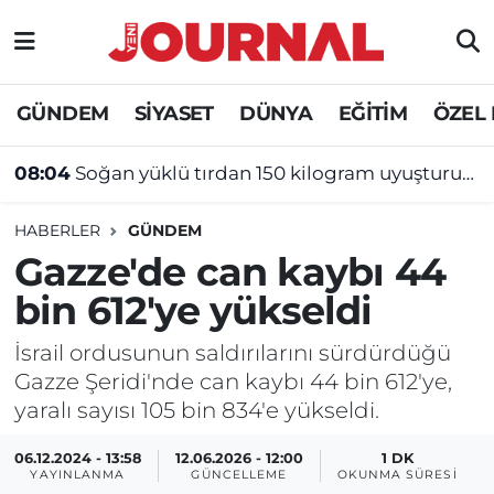
GÜNDEM
Nöbetçi Eczaneler
GÜNDEM
SİYASET
DÜNYA
EĞİTİM
ÖZEL
SİYASET
Hava Durumu
08:04
Soğan yüklü tırdan 150 kilogram uyuşturucu çıktı
SAĞLIK
Trafik Durumu
HABERLER
GÜNDEM
DÜNYA
Süper Lig Puan Durumu ve Fikstür
Gazze'de can kaybı 44
bin 612'ye yükseldi
EĞİTİM
Tüm Manşetler
İsrail ordusunun saldırılarını sürdürdüğü
ÖZEL HABER
Son Dakika Haberleri
Gazze Şeridi'nde can kaybı 44 bin 612'ye,
yaralı sayısı 105 bin 834'e yükseldi.
Haber Arşivi
06.12.2024 - 13:58
12.06.2026 - 12:00
1 DK
YAYINLANMA
GÜNCELLEME
OKUNMA SÜRESI