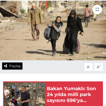
Paylaş
-
+
A
A
Bakan Yumaklı: Son
24 yılda milli park
sayısını 696'ya