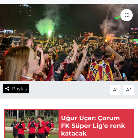
Paylaş
-
+
A
A
Uğur Uçar: Çorum
FK Süper Lig'e renk
katacak