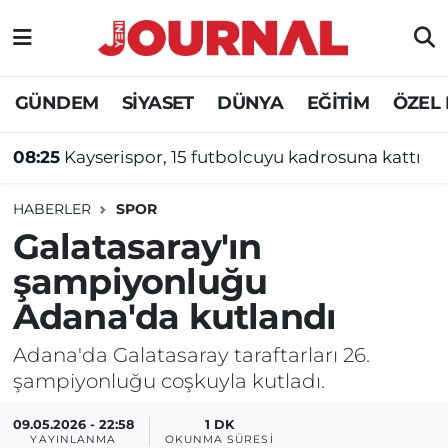
GÜNDEM
Nöbetçi Eczaneler
GÜNDEM
SİYASET
DÜNYA
EĞİTİM
ÖZEL
SİYASET
Hava Durumu
08:25
Kayserispor, 15 futbolcuyu kadrosuna kattı
SAĞLIK
Trafik Durumu
HABERLER
SPOR
DÜNYA
Süper Lig Puan Durumu ve Fikstür
Galatasaray'ın
şampiyonluğu
EĞİTİM
Tüm Manşetler
Adana'da kutlandı
ÖZEL HABER
Son Dakika Haberleri
Adana'da Galatasaray taraftarları 26.
şampiyonluğu coşkuyla kutladı.
Haber Arşivi
09.05.2026 - 22:58
1 DK
YAYINLANMA
OKUNMA SÜRESI