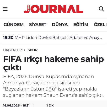
GÜNDEM
Nöbetçi Eczaneler
GÜNDEM
SİYASET
DÜNYA
EĞİTİM
ÖZEL
SİYASET
Hava Durumu
19:30
MHP Lideri Devlet Bahçeli, Adalet ve Anayasa Komisyonu üyelerini kabul etti
SAĞLIK
Trafik Durumu
HABERLER
SPOR
DÜNYA
Süper Lig Puan Durumu ve Fikstür
FIFA ırkçı hakeme sahip
çıktı
EĞİTİM
Tüm Manşetler
FIFA, 2026 Dünya Kupası'nda oynanan
ÖZEL HABER
Son Dakika Haberleri
Almanya-Curaçao maçı sırasında
"Beyazların üstünlüğü" işareti yapmakla
Haber Arşivi
suçlanan hakem Shaun Evans'a sahip çıktı.
16.06.2026 - 16:51
1 DK