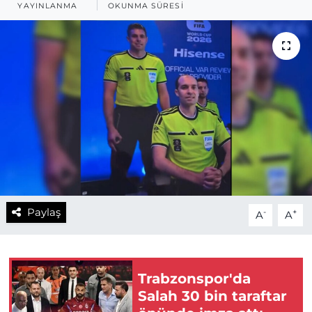
YAYINLANMA
OKUNMA SÜRESI
Paylaş
-
+
A
A
Trabzonspor'da
Salah 30 bin taraftar