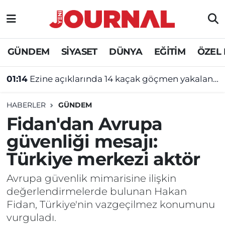
GÜNDEM
Nöbetçi Eczaneler
GÜNDEM
SİYASET
DÜNYA
EĞİTİM
ÖZEL
SİYASET
Hava Durumu
01:14
Ezine açıklarında 14 kaçak göçmen yakalandı
SAĞLIK
Trafik Durumu
HABERLER
GÜNDEM
DÜNYA
Süper Lig Puan Durumu ve Fikstür
Fidan'dan Avrupa
güvenliği mesajı:
EĞİTİM
Tüm Manşetler
Türkiye merkezi aktör
ÖZEL HABER
Son Dakika Haberleri
Avrupa güvenlik mimarisine ilişkin
değerlendirmelerde bulunan Hakan
Haber Arşivi
Fidan, Türkiye'nin vazgeçilmez konumunu
vurguladı.