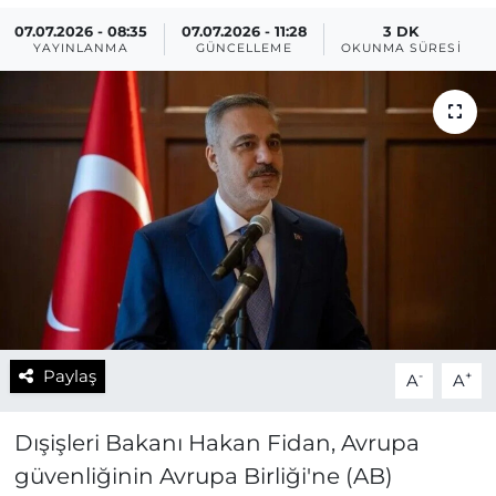
07.07.2026 - 08:35
07.07.2026 - 11:28
3 DK
YAYINLANMA
GÜNCELLEME
OKUNMA SÜRESI
Paylaş
-
+
A
A
Dışişleri Bakanı Hakan Fidan, Avrupa
güvenliğinin Avrupa Birliği'ne (AB)