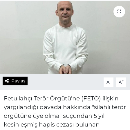
Paylaş
-
+
A
A
Fetullahçı Terör Örgütü'ne (FETÖ) ilişkin
yargılandığı davada hakkında "silahlı terör
örgütüne üye olma" suçundan 5 yıl
kesinleşmiş hapis cezası bulunan