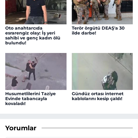
Oto anahtarcıda
Terör örgütü DEAŞ'a 30
esrarengiz olay: İş yeri
ilde darbe!
sahibi ve genç kadın ölü
bulundu!
Husumetlilerini Taziye
Gündüz ortası internet
Evinde tabancayla
kablolarını kesip çaldı!
kovaladı!
Yorumlar