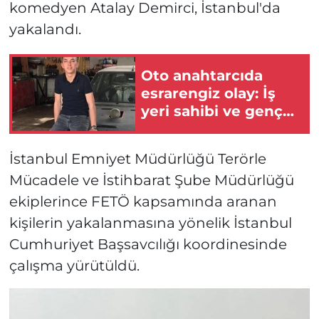
komedyen Atalay Demirci, İstanbul'da
yakalandı.
Oto anahtarcıda
esrarengiz olay: İş
yeri sahibi ve genç
kadın ölü bulundu!
İstanbul Emniyet Müdürlüğü Terörle
Mücadele ve İstihbarat Şube Müdürlüğü
ekiplerince FETÖ kapsamında aranan
kişilerin yakalanmasına yönelik İstanbul
Cumhuriyet Başsavcılığı koordinesinde
çalışma yürütüldü.