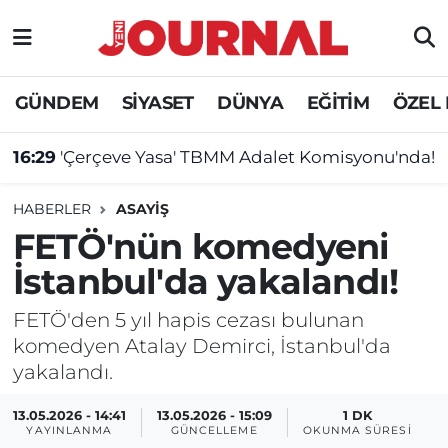
GÜNDEM
Nöbetçi Eczaneler
GÜNDEM
SİYASET
DÜNYA
EĞİTİM
ÖZEL
SİYASET
Hava Durumu
16:29
'Çerçeve Yasa' TBMM Adalet Komisyonu'nda!
SAĞLIK
Trafik Durumu
HABERLER
ASAYİŞ
DÜNYA
Süper Lig Puan Durumu ve Fikstür
FETÖ'nün komedyeni
İstanbul'da yakalandı!
EĞİTİM
Tüm Manşetler
FETÖ'den 5 yıl hapis cezası bulunan
ÖZEL HABER
Son Dakika Haberleri
komedyen Atalay Demirci, İstanbul'da
yakalandı.
Haber Arşivi
13.05.2026 - 14:41
13.05.2026 - 15:09
1 DK
YAYINLANMA
GÜNCELLEME
OKUNMA SÜRESI