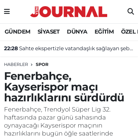
GÜNDEM
Nöbetçi Eczaneler
GÜNDEM
SİYASET
DÜNYA
EĞİTİM
ÖZEL
SİYASET
Hava Durumu
22:28
Sahte ekspertizle vatandaşlık sağlayan şebekeye operasyon
SAĞLIK
Trafik Durumu
HABERLER
SPOR
DÜNYA
Süper Lig Puan Durumu ve Fikstür
Fenerbahçe,
Kayserispor maçı
EĞİTİM
Tüm Manşetler
hazırlıklarını sürdürdü
ÖZEL HABER
Son Dakika Haberleri
Fenerbahçe, Trendyol Süper Lig 32.
haftasında pazar günü sahasında
Haber Arşivi
oynayacağı Kayserispor maçının
hazırlıklarını bugün öğle saatlerinde