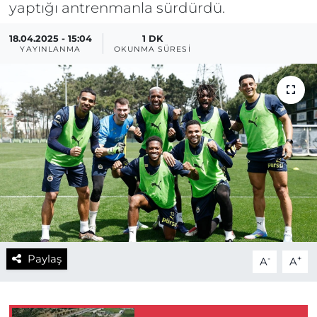
yaptığı antrenmanla sürdürdü.
18.04.2025 - 15:04
1 DK
YAYINLANMA
OKUNMA SÜRESI
Paylaş
-
+
A
A