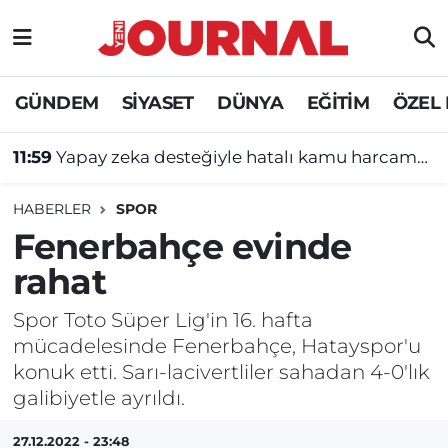
GÜNDEM
Nöbetçi Eczaneler
GÜNDEM
SİYASET
DÜNYA
EĞİTİM
ÖZEL
SİYASET
Hava Durumu
11:59
Yapay zeka desteğiyle hatalı kamu harcamalarına son
SAĞLIK
Trafik Durumu
HABERLER
SPOR
DÜNYA
Süper Lig Puan Durumu ve Fikstür
Fenerbahçe evinde
rahat
EĞİTİM
Tüm Manşetler
Spor Toto Süper Lig'in 16. hafta
ÖZEL HABER
Son Dakika Haberleri
mücadelesinde Fenerbahçe, Hatayspor'u
konuk etti. Sarı-lacivertliler sahadan 4-0'lık
Haber Arşivi
galibiyetle ayrıldı.
27.12.2022 - 23:48