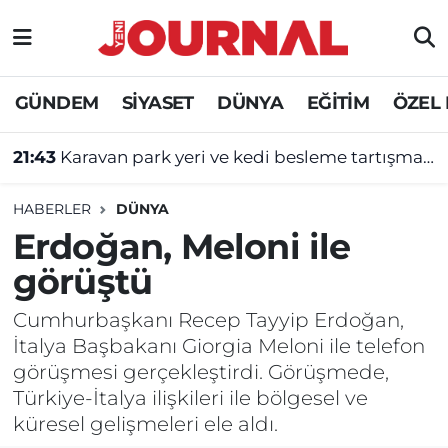
GÜNDEM
Nöbetçi Eczaneler
GÜNDEM
SİYASET
DÜNYA
EĞİTİM
ÖZEL
SİYASET
Hava Durumu
21:43
Karavan park yeri ve kedi besleme tartışması kavgayla bitti
SAĞLIK
Trafik Durumu
HABERLER
DÜNYA
DÜNYA
Süper Lig Puan Durumu ve Fikstür
Erdoğan, Meloni ile
görüştü
EĞİTİM
Tüm Manşetler
Cumhurbaşkanı Recep Tayyip Erdoğan,
ÖZEL HABER
Son Dakika Haberleri
İtalya Başbakanı Giorgia Meloni ile telefon
görüşmesi gerçekleştirdi. Görüşmede,
Haber Arşivi
Türkiye-İtalya ilişkileri ile bölgesel ve
küresel gelişmeleri ele aldı.