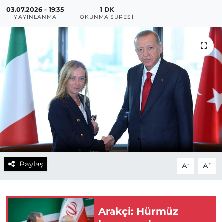
03.07.2026 - 19:35
1 DK
YAYINLANMA
OKUNMA SÜRESI
Paylaş
-
+
A
A
Arakçi: Hürmüz