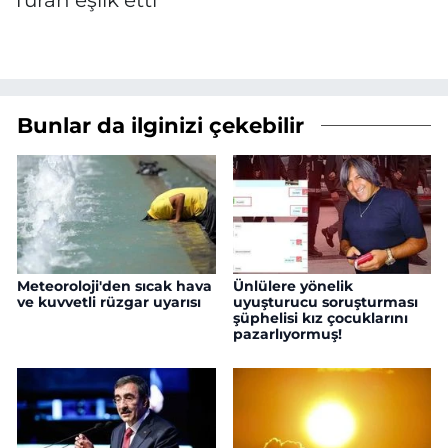
Turan eşlik etti
Bunlar da ilginizi çekebilir
Meteoroloji'den sıcak hava
Ünlülere yönelik
ve kuvvetli rüzgar uyarısı
uyuşturucu soruşturması
şüphelisi kız çocuklarını
pazarlıyormuş!