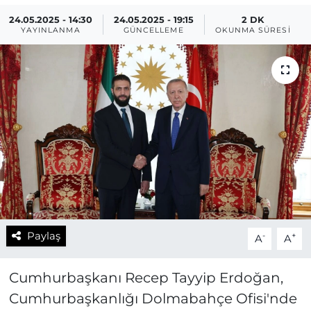
24.05.2025 - 14:30
24.05.2025 - 19:15
2 DK
YAYINLANMA
GÜNCELLEME
OKUNMA SÜRESI
Paylaş
-
+
A
A
Cumhurbaşkanı Recep Tayyip Erdoğan,
Cumhurbaşkanlığı Dolmabahçe Ofisi'nde