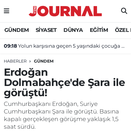
GÜNDEM
Nöbetçi Eczaneler
GÜNDEM
SİYASET
DÜNYA
EĞİTİM
ÖZEL
SİYASET
Hava Durumu
09:18
Yolun karşısına geçen 5 yaşındaki çocuğa motosiklet çarptı
SAĞLIK
Trafik Durumu
HABERLER
GÜNDEM
DÜNYA
Süper Lig Puan Durumu ve Fikstür
Erdoğan
Dolmabahçe'de Şara ile
EĞİTİM
Tüm Manşetler
görüştü!
ÖZEL HABER
Son Dakika Haberleri
Cumhurbaşkanı Erdoğan, Suriye
Cumhurbaşkanı Şara ile görüştü. Basına
Haber Arşivi
kapalı gerçekleşen görüşme yaklaşık 1,5
saat sürdü.