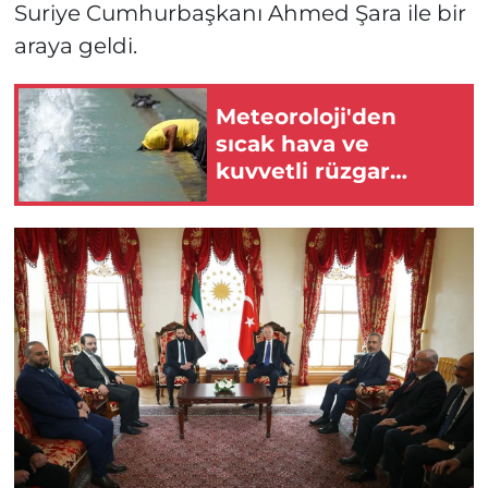
Suriye Cumhurbaşkanı Ahmed Şara ile bir
araya geldi.
Meteoroloji'den
sıcak hava ve
kuvvetli rüzgar
uyarısı