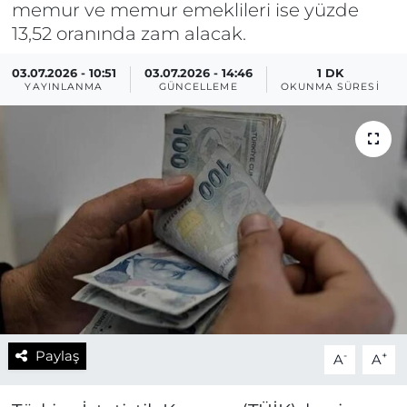
memur ve memur emeklileri ise yüzde
13,52 oranında zam alacak.
03.07.2026 - 10:51
03.07.2026 - 14:46
1 DK
YAYINLANMA
GÜNCELLEME
OKUNMA SÜRESI
Paylaş
-
+
A
A