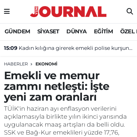
GÜNDEM
Nöbetçi Eczaneler
GÜNDEM
SİYASET
DÜNYA
EĞİTİM
ÖZEL
SİYASET
Hava Durumu
15:09
Kadın kılığına girerek emekli polise kurşun yağdırdı!
SAĞLIK
Trafik Durumu
HABERLER
EKONOMİ
DÜNYA
Süper Lig Puan Durumu ve Fikstür
Emekli ve memur
zammı netleşti: İşte
EĞİTİM
Tüm Manşetler
yeni zam oranları
ÖZEL HABER
Son Dakika Haberleri
TÜİK'in haziran ayı enflasyon verilerini
açıklamasıyla birlikte yılın ikinci yarısında
Haber Arşivi
uygulanacak maaş artışları da belli oldu.
SSK ve Bağ-Kur emeklileri yüzde 17,76,