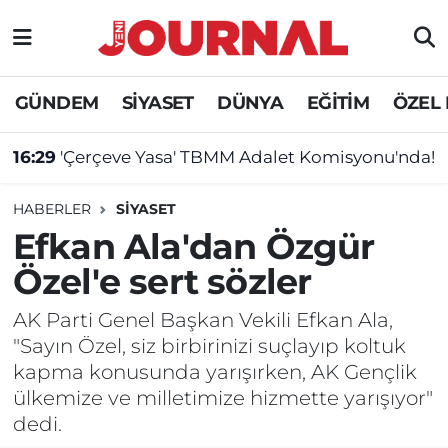
GÜNDEM
Nöbetçi Eczaneler
GÜNDEM
SİYASET
DÜNYA
EĞİTİM
ÖZEL
SİYASET
Hava Durumu
16:29
'Çerçeve Yasa' TBMM Adalet Komisyonu'nda!
SAĞLIK
Trafik Durumu
HABERLER
SİYASET
DÜNYA
Süper Lig Puan Durumu ve Fikstür
Efkan Ala'dan Özgür
Özel'e sert sözler
EĞİTİM
Tüm Manşetler
AK Parti Genel Başkan Vekili Efkan Ala,
ÖZEL HABER
Son Dakika Haberleri
"Sayın Özel, siz birbirinizi suçlayıp koltuk
kapma konusunda yarışırken, AK Gençlik
Haber Arşivi
ülkemize ve milletimize hizmette yarışıyor"
dedi.