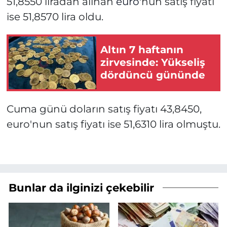
51,8550 liradan alınan
euro
'nun satış fiyatı
ise 51,8570 lira oldu.
Altın 7 haftanın
zirvesinde: Yükseliş
dördüncü gününde
Cuma günü doların satış fiyatı 43,8450,
euro'nun satış fiyatı ise 51,6310 lira olmuştu.
Bunlar da ilginizi çekebilir