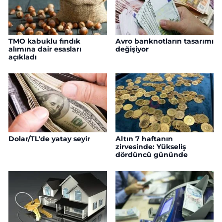
TMO kabuklu fındık
Avro banknotların tasarımı
alımına dair esasları
değişiyor
açıkladı
Dolar/TL'de yatay seyir
Altın 7 haftanın
zirvesinde: Yükseliş
dördüncü gününde