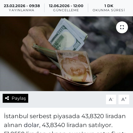
23.02.2026 - 09:38
12.06.2026 - 12:00
1 DK
YAYINLANMA
GÜNCELLEME
OKUNMA SÜRESI
Paylaş
-
+
A
A
İstanbul serbest piyasada 43,8320 liradan
alınan
dolar
, 43,8340 liradan satılıyor.