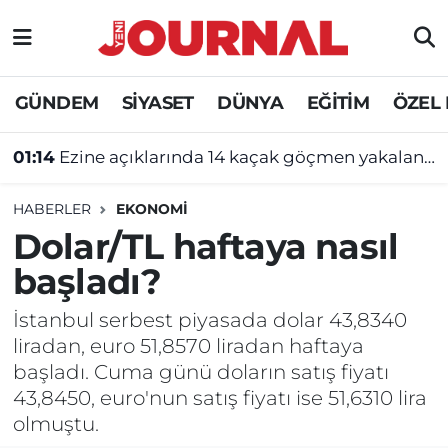
GÜNDEM
Nöbetçi Eczaneler
GÜNDEM
SİYASET
DÜNYA
EĞİTİM
ÖZEL
SİYASET
Hava Durumu
01:14
Ezine açıklarında 14 kaçak göçmen yakalandı
SAĞLIK
Trafik Durumu
HABERLER
EKONOMİ
DÜNYA
Süper Lig Puan Durumu ve Fikstür
Dolar/TL haftaya nasıl
başladı?
EĞİTİM
Tüm Manşetler
İstanbul serbest piyasada dolar 43,8340
ÖZEL HABER
Son Dakika Haberleri
liradan, euro 51,8570 liradan haftaya
başladı. Cuma günü doların satış fiyatı
Haber Arşivi
43,8450, euro'nun satış fiyatı ise 51,6310 lira
olmuştu.