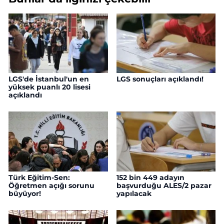
LGS'de İstanbul'un en
LGS sonuçları açıklandı!
yüksek puanlı 20 lisesi
açıklandı
Türk Eğitim-Sen:
152 bin 449 adayın
Öğretmen açığı sorunu
başvurduğu ALES/2 pazar
büyüyor!
yapılacak