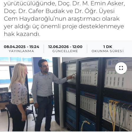
yürütücülüğünde, Doç. Dr. M. Emin Asker,
Doç. Dr. Cafer Budak ve Dr. Öğr. Üyesi
Cem Haydaroğlu’nun araştırmacı olarak
yer aldığı üç önemli proje desteklenmeye
hak kazandı.
08.04.2025 - 15:24
12.06.2026 - 12:00
1 DK
YAYINLANMA
GÜNCELLEME
OKUNMA SÜRESI