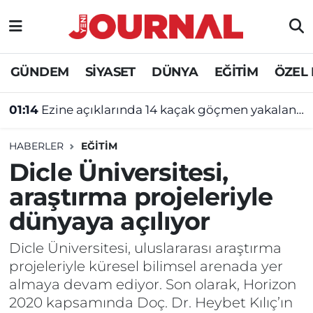
GÜNDEM
Nöbetçi Eczaneler
GÜNDEM
SİYASET
DÜNYA
EĞİTİM
ÖZEL
SİYASET
Hava Durumu
01:14
Ezine açıklarında 14 kaçak göçmen yakalandı
SAĞLIK
Trafik Durumu
HABERLER
EĞİTİM
DÜNYA
Süper Lig Puan Durumu ve Fikstür
Dicle Üniversitesi,
araştırma projeleriyle
EĞİTİM
Tüm Manşetler
dünyaya açılıyor
ÖZEL HABER
Son Dakika Haberleri
Dicle Üniversitesi, uluslararası araştırma
projeleriyle küresel bilimsel arenada yer
Haber Arşivi
almaya devam ediyor. Son olarak, Horizon
2020 kapsamında Doç. Dr. Heybet Kılıç’ın