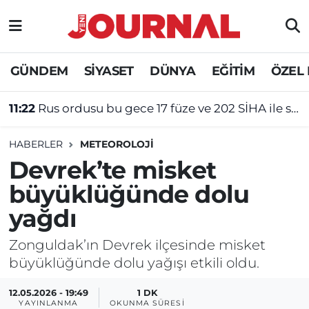
GÜNDEM
Nöbetçi Eczaneler
GÜNDEM
SİYASET
DÜNYA
EĞİTİM
ÖZEL
SİYASET
Hava Durumu
11:22
Rus ordusu bu gece 17 füze ve 202 SİHA ile saldırı düzenledi
SAĞLIK
Trafik Durumu
HABERLER
METEOROLOJİ
DÜNYA
Süper Lig Puan Durumu ve Fikstür
Devrek’te misket
büyüklüğünde dolu
EĞİTİM
Tüm Manşetler
yağdı
ÖZEL HABER
Son Dakika Haberleri
Zonguldak’ın Devrek ilçesinde misket
büyüklüğünde dolu yağışı etkili oldu.
Haber Arşivi
12.05.2026 - 19:49
1 DK
YAYINLANMA
OKUNMA SÜRESI