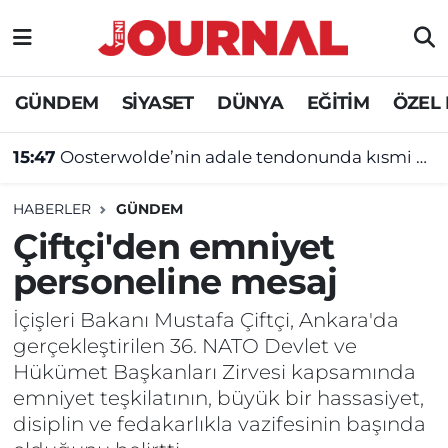
GÜNDEM
Nöbetçi Eczaneler
GÜNDEM
SİYASET
DÜNYA
EĞİTİM
ÖZEL
SİYASET
Hava Durumu
15:47
Oosterwolde’nin adale tendonunda kısmi yırtık tespit edildi
SAĞLIK
Trafik Durumu
HABERLER
GÜNDEM
DÜNYA
Süper Lig Puan Durumu ve Fikstür
Çiftçi'den emniyet
personeline mesaj
EĞİTİM
Tüm Manşetler
İçişleri Bakanı Mustafa Çiftçi, Ankara'da
ÖZEL HABER
Son Dakika Haberleri
gerçekleştirilen 36. NATO Devlet ve
Hükümet Başkanları Zirvesi kapsamında
Haber Arşivi
emniyet teşkilatının, büyük bir hassasiyet,
disiplin ve fedakarlıkla vazifesinin başında