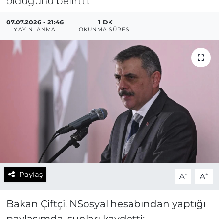
olduğunu belirtti.
07.07.2026 - 21:46
1 DK
YAYINLANMA
OKUNMA SÜRESI
Paylaş
-
+
A
A
Bakan Çiftçi, NSosyal hesabından yaptığı
paylaşımda, şunları kaydetti: