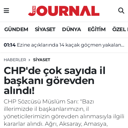
GÜNDEM
Nöbetçi Eczaneler
GÜNDEM
SİYASET
DÜNYA
EĞİTİM
ÖZEL
SİYASET
Hava Durumu
01:14
Ezine açıklarında 14 kaçak göçmen yakalandı
SAĞLIK
Trafik Durumu
HABERLER
SİYASET
DÜNYA
Süper Lig Puan Durumu ve Fikstür
CHP'de çok sayıda il
başkanı görevden
EĞİTİM
Tüm Manşetler
alındı!
ÖZEL HABER
Son Dakika Haberleri
CHP Sözcüsü Müslüm Sarı: "Bazı
illerimizde il başkanlarımızın, il
Haber Arşivi
yöneticilerimizin görevden alınmasıyla ilgili
kararlar alındı. Ağrı, Aksaray, Amasya,