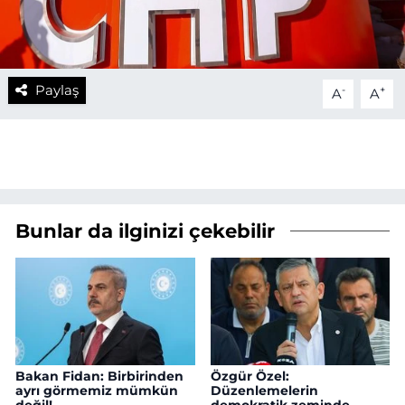
Paylaş
-
+
A
A
Bunlar da ilginizi çekebilir
Bakan Fidan: Birbirinden
Özgür Özel:
ayrı görmemiz mümkün
Düzenlemelerin
değil!
demokratik zeminde