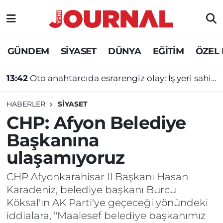
GÜNDEM
Nöbetçi Eczaneler
GÜNDEM
SİYASET
DÜNYA
EĞİTİM
ÖZEL
SİYASET
Hava Durumu
13:42
Oto anahtarcıda esrarengiz olay: İş yeri sahibi ve genç kadın ölü bulundu!
SAĞLIK
Trafik Durumu
HABERLER
SİYASET
DÜNYA
Süper Lig Puan Durumu ve Fikstür
CHP: Afyon Belediye
Başkanına
EĞİTİM
Tüm Manşetler
ulaşamıyoruz
ÖZEL HABER
Son Dakika Haberleri
CHP Afyonkarahisar İl Başkanı Hasan
Karadeniz, belediye başkanı Burcu
Haber Arşivi
Köksal'ın AK Parti'ye geçeceği yönündeki
iddialara, "Maalesef belediye başkanımız