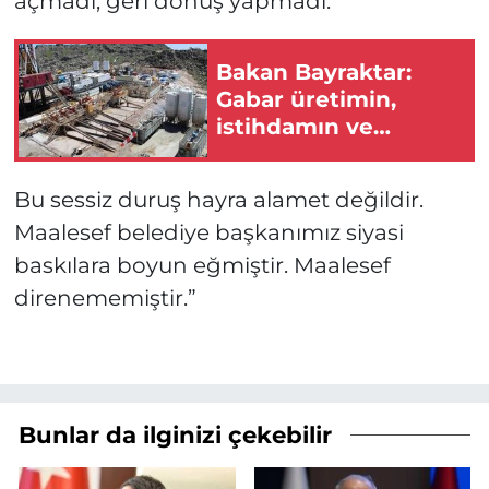
açmadı, geri dönüş yapmadı.
Bakan Bayraktar:
Gabar üretimin,
istihdamın ve
umudun adresi oldu!
Bu sessiz duruş hayra alamet değildir.
Maalesef belediye başkanımız siyasi
baskılara boyun eğmiştir. Maalesef
direnememiştir.”
Bunlar da ilginizi çekebilir