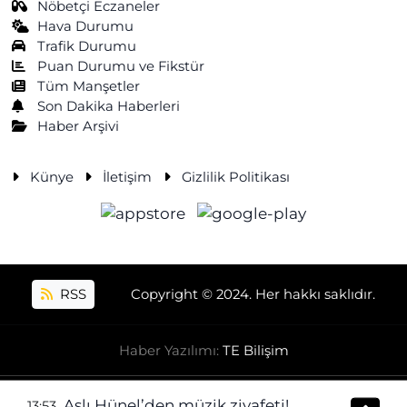
Nöbetçi Eczaneler
Hava Durumu
Trafik Durumu
Puan Durumu ve Fikstür
Tüm Manşetler
Son Dakika Haberleri
Haber Arşivi
Künye
İletişim
Gizlilik Politikası
RSS
Copyright © 2024. Her hakkı saklıdır.
Haber Yazılımı:
TE Bilişim
Aslı Hünel’den müzik ziyafeti!
13:53