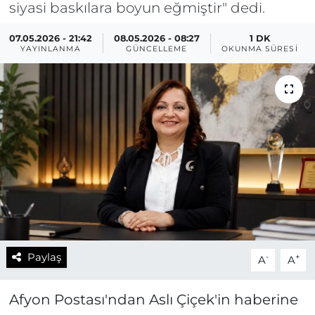
siyasi baskılara boyun eğmiştir" dedi.
07.05.2026 - 21:42
08.05.2026 - 08:27
1 DK
YAYINLANMA
GÜNCELLEME
OKUNMA SÜRESI
Paylaş
-
+
A
A
Afyon Postası'ndan Aslı Çiçek'in haberine