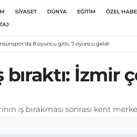
EM
SİYASET
DÜNYA
EĞİTİM
ÖZEL HAB
TAJ
sunspor'da 8 oyuncu gitti, 7 oyuncu geldi
ş bıraktı: İzmir 
rının iş bırakması sonrası kent merke