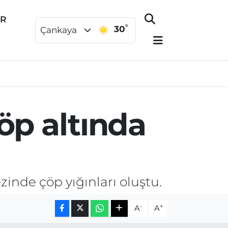
ER
°
30
Çankaya
çöp altında
zinde çöp yığınları oluştu.
-
+
A
A