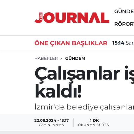
GÜND
GÜNDEM
Nöbetçi Eczaneler
RÖPOR
SİYASET
Hava Durumu
ÖNE ÇIKAN BAŞLIKLAR
15:14
Sam
SAĞLIK
Trafik Durumu
HABERLER
GÜNDEM
Çalışanlar i
DÜNYA
Süper Lig Puan Durumu ve Fikstür
kaldı!
EĞİTİM
Tüm Manşetler
ÖZEL HABER
Son Dakika Haberleri
İzmir'de belediye çalışanla
Haber Arşivi
22.08.2024 - 13:17
1 DK
YAYINLANMA
OKUNMA SÜRESI