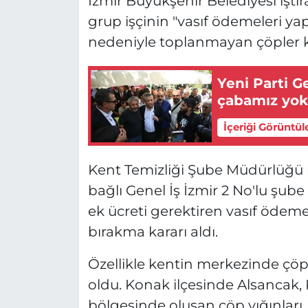
İzmir Büyükşehir Belediyesi iştira
grup işçinin "vasıf ödemeleri ya
nedeniyle toplanmayan çöpler ki
Yeni Parti G
çabamız yo
İçeriği Görüntül
Kent Temizliği Şube Müdürlüğü
bağlı Genel İş İzmir 2 No'lu şube ü
ek ücreti gerektiren vasıf ödeme
bırakma kararı aldı.
Özellikle kentin merkezinde çöp
oldu. Konak ilçesinde Alsancak, 
bölgesinde oluşan çöp yığınları, t