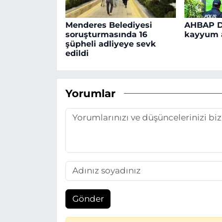
Menderes Belediyesi
AHBAP D
soruşturmasında 16
kayyum a
şüpheli adliyeye sevk
edildi
Yorumlar
Gönder