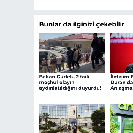
Bunlar da ilginizi çekebilir
Bakan Gürlek, 2 faili
İletişim
meçhul olayın
Duran'd
aydınlatıldığını duyurdu!
Anlaşmas