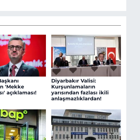
 Başkanı
Diyarbakır Valisi:
an 'Mekke
Kurşunlamaların
ı' açıklaması!
yarısından fazlası ikili
anlaşmazlıklardan!