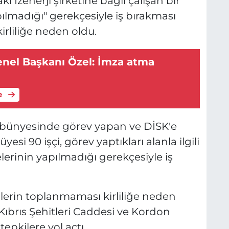
ki İzenerji şirketine bağlı çalışan bir
pılmadığı" gerekçesiyle iş bırakması
rliliğe neden oldu.
enel Başkanı Özel: İmza atma
k
e
 bünyesinde görev yapan ve DİSK'e
yesi 90 işçi, görev yaptıkları alanla ilgili
lerinin yapılmadığı gerekçesiyle iş
lerin toplanmaması kirliliğe neden
Kıbrıs Şehitleri Caddesi ve Kordon
epkilere yol açtı.