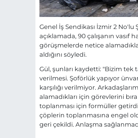
Genel İş Sendikası İzmir 2 No'lu
açıklamada, 90 çalışanın vasıf hak
görüşmelerde netice alamadıkları
aldığını söyledi.
Gül, şunları kaydetti: "Bizim tek 
verilmesi. Şoförlük yapıyor ünvan
karşılığı verilmiyor. Arkadaşlarımı
alamadıkları için görevlerini bır
toplanması için formüller getirdi
çöplerin toplanmasına engel old
geri çekildi. Anlaşma sağlanma