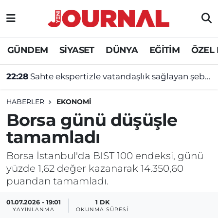
GÜNDEM
Nöbetçi Eczaneler
GÜNDEM
SİYASET
DÜNYA
EĞİTİM
ÖZEL
SİYASET
Hava Durumu
22:28
Sahte ekspertizle vatandaşlık sağlayan şebekeye operasyon
SAĞLIK
Trafik Durumu
HABERLER
EKONOMİ
DÜNYA
Süper Lig Puan Durumu ve Fikstür
Borsa günü düşüşle
tamamladı
EĞİTİM
Tüm Manşetler
Borsa İstanbul'da BIST 100 endeksi, günü
ÖZEL HABER
Son Dakika Haberleri
yüzde 1,62 değer kazanarak 14.350,60
puandan tamamladı.
Haber Arşivi
01.07.2026 - 19:01
1 DK
YAYINLANMA
OKUNMA SÜRESI