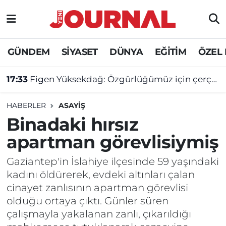
GÜNDEM
Nöbetçi Eczaneler
GÜNDEM
SİYASET
DÜNYA
EĞİTİM
ÖZEL
SİYASET
Hava Durumu
17:33
Figen Yüksekdağ: Özgürlüğümüz için çerçeve yasaya gerek yok
SAĞLIK
Trafik Durumu
HABERLER
ASAYİŞ
DÜNYA
Süper Lig Puan Durumu ve Fikstür
Binadaki hırsız
apartman görevlisiymiş
EĞİTİM
Tüm Manşetler
Gaziantep'in İslahiye ilçesinde 59 yaşındaki
ÖZEL HABER
Son Dakika Haberleri
kadını öldürerek, evdeki altınları çalan
cinayet zanlısının apartman görevlisi
Haber Arşivi
olduğu ortaya çıktı. Günler süren
çalışmayla yakalanan zanlı, çıkarıldığı