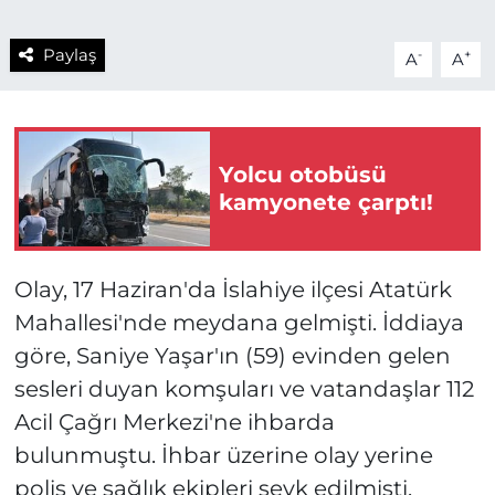
Paylaş
-
+
A
A
Yolcu otobüsü
kamyonete çarptı!
Olay, 17 Haziran'da İslahiye ilçesi Atatürk
Mahallesi'nde meydana gelmişti. İddiaya
göre, Saniye Yaşar'ın (59) evinden gelen
sesleri duyan komşuları ve vatandaşlar 112
Acil Çağrı Merkezi'ne ihbarda
bulunmuştu. İhbar üzerine olay yerine
polis ve sağlık ekipleri sevk edilmişti.