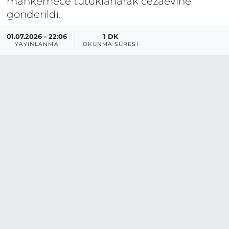
mahkemece tutuklanarak cezaevine
gönderildi.
01.07.2026 - 22:06
1 DK
YAYINLANMA
OKUNMA SÜRESI