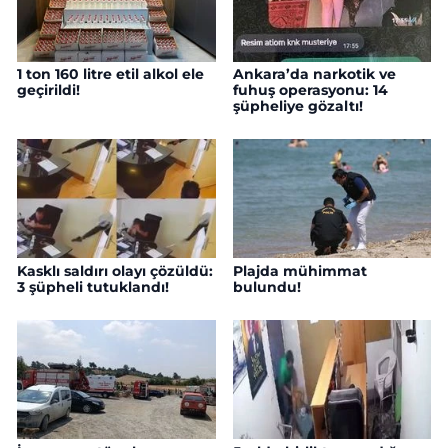
1 ton 160 litre etil alkol ele
Ankara’da narkotik ve
geçirildi!
fuhuş operasyonu: 14
şüpheliye gözaltı!
Kasklı saldırı olayı çözüldü:
Plajda mühimmat
3 şüpheli tutuklandı!
bulundu!