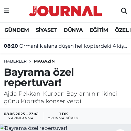
GÜNDEM
Nöbetçi Eczaneler
GÜNDEM
SİYASET
DÜNYA
EĞİTİM
ÖZEL
SİYASET
Hava Durumu
08:20
Ormanlık alana düşen helikopterdeki 4 kişi öldü!
SAĞLIK
Trafik Durumu
HABERLER
MAGAZİN
DÜNYA
Süper Lig Puan Durumu ve Fikstür
Bayrama özel
repertuvar!
EĞİTİM
Tüm Manşetler
Ajda Pekkan, Kurban Bayramı'nın ikinci
ÖZEL HABER
Son Dakika Haberleri
günü Kıbrıs'ta konser verdi
Haber Arşivi
08.06.2025 - 23:41
1 DK
YAYINLANMA
OKUNMA SÜRESI