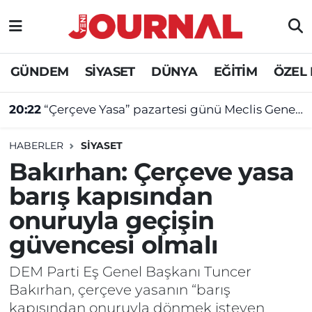
GÜNDEM
Nöbetçi Eczaneler
GÜNDEM
SİYASET
DÜNYA
EĞİTİM
ÖZEL
SİYASET
Hava Durumu
20:22
“Çerçeve Yasa” pazartesi günü Meclis Genel Kurulu’nda görüşülecek
SAĞLIK
Trafik Durumu
HABERLER
SİYASET
DÜNYA
Süper Lig Puan Durumu ve Fikstür
Bakırhan: Çerçeve yasa
barış kapısından
EĞİTİM
Tüm Manşetler
onuruyla geçişin
ÖZEL HABER
Son Dakika Haberleri
güvencesi olmalı
Haber Arşivi
DEM Parti Eş Genel Başkanı Tuncer
Bakırhan, çerçeve yasanın “barış
kapısından onuruyla dönmek isteyen