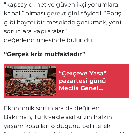
“kapsayıcı, net ve güvenlikçi yorumlara
kapalı” olması gerektiğini söyledi. “Barış
gibi hayati bir meselede gecikmek, yeni
sorunlara kapı aralar”
değerlendirmesinde bulundu.
“Gerçek kriz mutfaktadır”
“Çerçeve Yasa”
pazartesi günü
Meclis Genel
Kurulu’nda
görüşülecek
Ekonomik sorunlara da değinen
Bakırhan, Türkiye’de asıl krizin halkın
yaşam koşulları olduğunu belirterek