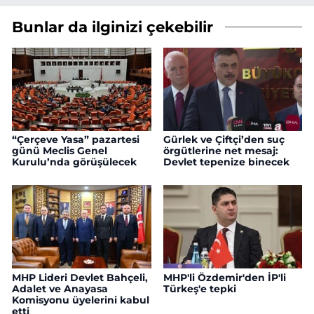
Bunlar da ilginizi çekebilir
“Çerçeve Yasa” pazartesi
Gürlek ve Çiftçi’den suç
günü Meclis Genel
örgütlerine net mesaj:
Kurulu’nda görüşülecek
Devlet tepenize binecek
MHP Lideri Devlet Bahçeli,
MHP'li Özdemir'den İP'li
Adalet ve Anayasa
Türkeş'e tepki
Komisyonu üyelerini kabul
etti