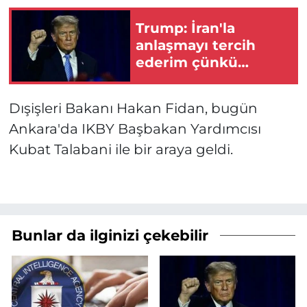
Trump: İran'la
anlaşmayı tercih
ederim çünkü
insanları öldürmek
istemiyorum
Dışişleri Bakanı Hakan Fidan, bugün
Ankara'da IKBY Başbakan Yardımcısı
Kubat Talabani ile bir araya geldi.
Bunlar da ilginizi çekebilir