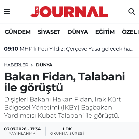
GÜNDEM
Nöbetçi Eczaneler
GÜNDEM
SİYASET
DÜNYA
EĞİTİM
ÖZEL
SİYASET
Hava Durumu
09:10
MHP'li Feti Yıldız: Çerçeve Yasa gelecek hafta 430'un üzerinde oyla kabul edilebilir
SAĞLIK
Trafik Durumu
HABERLER
DÜNYA
DÜNYA
Süper Lig Puan Durumu ve Fikstür
Bakan Fidan, Talabani
ile görüştü
EĞİTİM
Tüm Manşetler
Dışişleri Bakanı Hakan Fidan, Irak Kürt
ÖZEL HABER
Son Dakika Haberleri
Bölgesel Yönetimi (IKBY) Başbakan
Yardımcısı Kubat Talabani ile görüştü.
Haber Arşivi
03.07.2026 - 17:34
1 DK
YAYINLANMA
OKUNMA SÜRESI