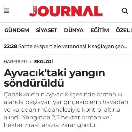
GÜNDEM
Nöbetçi Eczaneler
GÜNDEM
SİYASET
DÜNYA
EĞİTİM
ÖZEL
SİYASET
Hava Durumu
22:28
Sahte ekspertizle vatandaşlık sağlayan şebekeye operasyon
SAĞLIK
Trafik Durumu
HABERLER
EKOLOJİ
DÜNYA
Süper Lig Puan Durumu ve Fikstür
Ayvacık'taki yangın
söndürüldü
EĞİTİM
Tüm Manşetler
Çanakkale'nin Ayvacık ilçesinde ormanlık
ÖZEL HABER
Son Dakika Haberleri
alanda başlayan yangın, ekiplerin havadan
ve karadan müdahalesiyle kontrol altına
Haber Arşivi
alındı. Yangında 2,5 hektar orman ve 1
hektar ziraat arazisi zarar gördü.