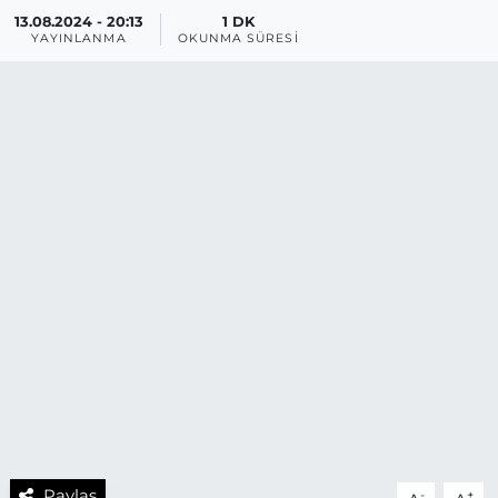
13.08.2024 - 20:13
1 DK
YAYINLANMA
OKUNMA SÜRESI
Paylaş
-
+