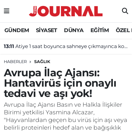
GÜNDEM
Nöbetçi Eczaneler
GÜNDEM
SİYASET
DÜNYA
EĞİTİM
ÖZEL
SİYASET
Hava Durumu
13:11
Atiye 1 saat boyunca sahneye çıkmayınca konseri iptal edildi!
SAĞLIK
Trafik Durumu
HABERLER
SAĞLIK
DÜNYA
Süper Lig Puan Durumu ve Fikstür
Avrupa İlaç Ajansı:
Hantavirüs için onaylı
EĞİTİM
Tüm Manşetler
tedavi ve aşı yok!
ÖZEL HABER
Son Dakika Haberleri
Avrupa İlaç Ajansı Basın ve Halkla İlişkiler
Birimi yetkilisi Yasmina Alcazar,
Haber Arşivi
"Hayvanlardan geçen bu virüs için aşı veya
belirli proteinleri hedef alan ve bağışıklık