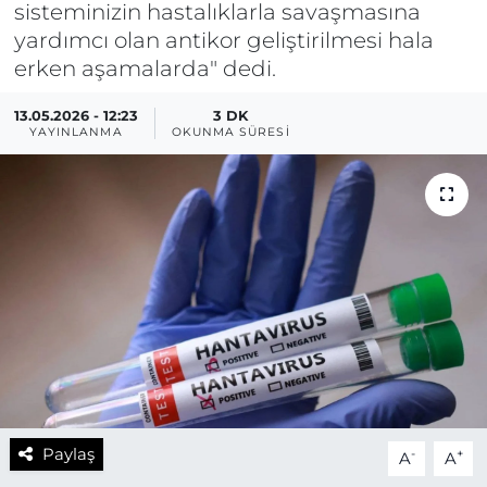
sisteminizin hastalıklarla savaşmasına
yardımcı olan antikor geliştirilmesi hala
erken aşamalarda" dedi.
13.05.2026 - 12:23
3 DK
YAYINLANMA
OKUNMA SÜRESI
Paylaş
-
+
A
A