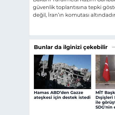
güvenlik toplantısına tepki gö
değil, İran’ın komutası altında
Bunlar da ilginizi çekebilir
Hamas ABD’den Gazze
MİT Başk
ateşkesi için destek istedi
Dışişler
ile görü
SDG'nin 