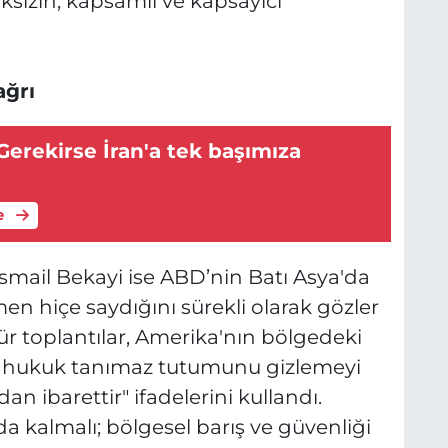
sızın, kapsamlı ve kapsayıcı
ağrı
erekirse İran'a tek başımıza
e
 İsmail Bekayi ise ABD’nin Batı Asya'da
n hiçe saydığını sürekli olarak gözler
tür toplantılar, Amerika'nın bölgedeki
nı ve hukuk tanımaz tutumunu gizlemeyi
 ibarettir" ifadelerini kullandı.
da kalmalı; bölgesel barış ve güvenliği