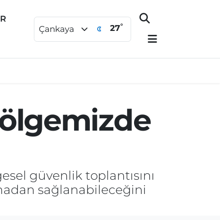
ER
°
27
Çankaya
Bölgemizde
esel güvenlik toplantısını
lmadan sağlanabileceğini