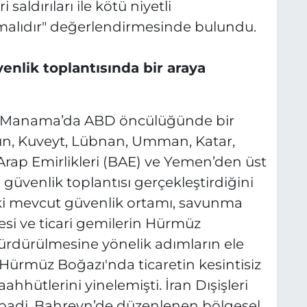
 saldırıları ile kötü niyetli
rmalıdır" değerlendirmesinde bulundu.
enlik toplantısında bir araya
 Manama’da ABD öncülüğünde bir
dün, Kuveyt, Lübnan, Umman, Katar,
k Arap Emirlikleri (BAE) ve Yemen’den üst
l güvenlik toplantısı gerçekleştirdiğini
eki mevcut güvenlik ortamı, savunma
lmesi ve ticari gemilerin Hürmüz
ürdürülmesine yönelik adımların ele
ar, Hürmüz Boğazı'nda ticaretin kesintisiz
hhütlerini yinelemişti. İran Dışişleri
badi, Bahreyn’de düzenlenen bölgesel