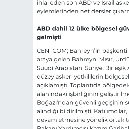
ihlal eden son ABD ve İsrail askeri
eylemlerinden net dersler çıka
ABD dahil 12 ülke bölgesel güv
gelmişti
CENTCOM; Bahreyn’in başkenti
araya gelen Bahreyn, Mısır, Ür
Suudi Arabistan, Suriye, Birleşi
düzey askeri yetkililerin bölgese
açıklamıştı. Toplantıda bölged
alanındaki işbirliğinin geliştiri
Boğazı'ndan güvenli geçişinin s
alındığı bildirilmişti. Katılımcıl
devam etmesine yönelik ortak taa
Bakanı Yardımcısı Kazım Gariba