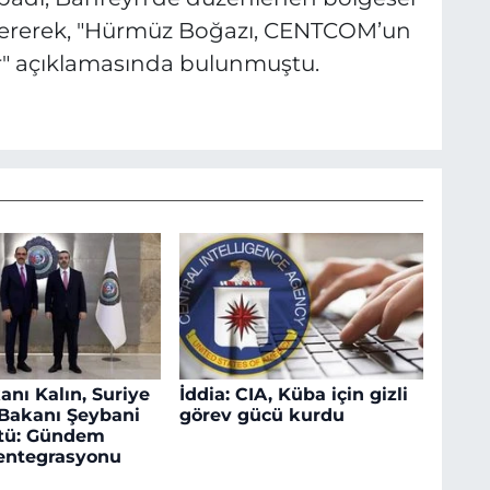
stererek, "Hürmüz Boğazı, CENTCOM’un
dır" açıklamasında bulunmuştu.
anı Kalın, Suriye
İddia: CIA, Küba için gizli
i Bakanı Şeybani
görev gücü kurdu
ştü: Gündem
entegrasyonu