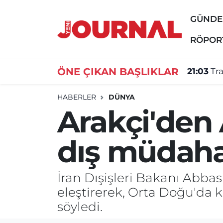
GÜND
GÜNDEM
Nöbetçi Eczaneler
RÖPOR
SİYASET
Hava Durumu
ÖNE ÇIKAN BAŞLIKLAR
21:03
Tr
SAĞLIK
Trafik Durumu
HABERLER
DÜNYA
Arakçi'den
DÜNYA
Süper Lig Puan Durumu ve Fikstür
dış müdaha
EĞİTİM
Tüm Manşetler
ÖZEL HABER
Son Dakika Haberleri
İran Dışişleri Bakanı Abba
eleştirerek, Orta Doğu'da 
Haber Arşivi
söyledi.