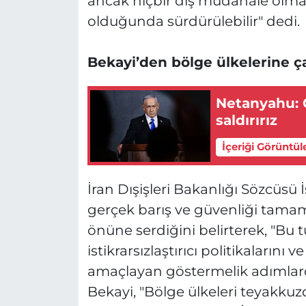
ancak hiçbir dış müdahale olmak
olduğunda sürdürülebilir" dedi.
Bekayi’den bölge ülkelerine ç
Netanyahu: G
saldırırız
İçeriği Görüntül
İran Dışişleri Bakanlığı Sözcüsü
gerçek barış ve güvenliği tamame
önüne serdiğini belirterek, "Bu 
istikrarsızlaştırıcı politikaları
amaçlayan göstermelik adımlardan
Bekayi, "Bölge ülkeleri teyakkuz