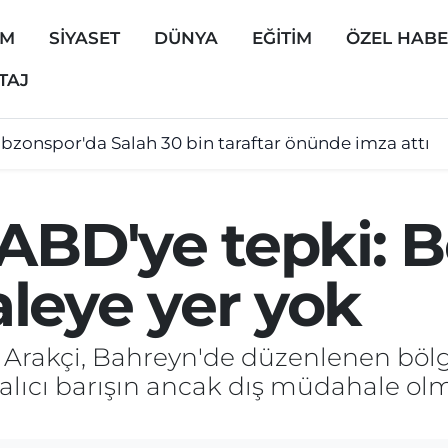
EM
SİYASET
DÜNYA
EĞİTİM
ÖZEL HAB
TAJ
abzonspor'da Salah 30 bin taraftar önünde imza attı
 ABD'ye tepki: 
leye yer yok
s Arakçi, Bahreyn'de düzenlenen bölg
kalıcı barışın ancak dış müdahale o