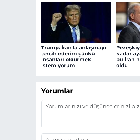
Trump: İran'la anlaşmayı
Pezeşki
tercih ederim çünkü
kadar ay
insanları öldürmek
bu İran 
istemiyorum
oldu
Yorumlar