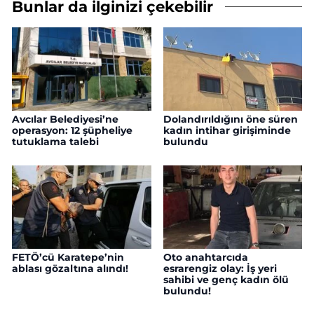
Bunlar da ilginizi çekebilir
Avcılar Belediyesi’ne
Dolandırıldığını öne süren
operasyon: 12 şüpheliye
kadın intihar girişiminde
tutuklama talebi
bulundu
FETÖ’cü Karatepe’nin
Oto anahtarcıda
ablası gözaltına alındı!
esrarengiz olay: İş yeri
sahibi ve genç kadın ölü
bulundu!