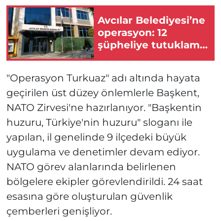
Avcılar Belediyesi’ne
operasyon: 12
şüpheliye tutuklama
talebi
"Operasyon Turkuaz" adı altında hayata
geçirilen üst düzey önlemlerle Başkent,
NATO Zirvesi'ne hazırlanıyor. "Başkentin
huzuru, Türkiye'nin huzuru" sloganı ile
yapılan, il genelinde 9 ilçedeki büyük
uygulama ve denetimler devam ediyor.
NATO görev alanlarında belirlenen
bölgelere ekipler görevlendirildi. 24 saat
esasına göre oluşturulan güvenlik
çemberleri genişliyor.