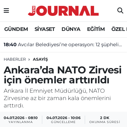
GÜNDEM
Nöbetçi Eczaneler
GÜNDEM
SİYASET
DÜNYA
EĞİTİM
ÖZEL
SİYASET
Hava Durumu
18:40
Avcılar Belediyesi’ne operasyon: 12 şüpheliye tutuklama talebi
SAĞLIK
Trafik Durumu
HABERLER
ASAYİŞ
DÜNYA
Süper Lig Puan Durumu ve Fikstür
Ankara’da NATO Zirvesi
için önemler arttırıldı
EĞİTİM
Tüm Manşetler
Ankara İl Emniyet Müdürlüğü, NATO
ÖZEL HABER
Son Dakika Haberleri
Zirvesine az bir zaman kala önemlerini
arttırdı.
Haber Arşivi
04.07.2026 - 08:10
04.07.2026 - 10:06
2 DK
YAYINLANMA
GÜNCELLEME
OKUNMA SÜRESI