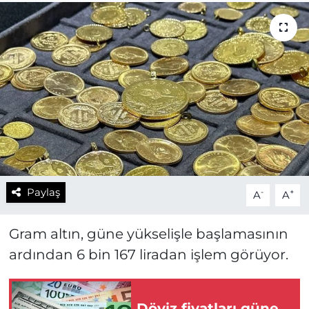
Paylaş
-
+
A
A
Gram altın, güne yükselişle başlamasının
ardından 6 bin 167 liradan işlem görüyor.
Döviz fiyatları güne