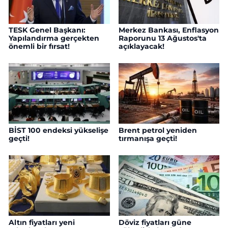
TESK Genel Başkanı:
Merkez Bankası, Enflasyon
Yapılandırma gerçekten
Raporunu 13 Ağustos'ta
önemli bir fırsat!
açıklayacak!
BİST 100 endeksi yükselişe
Brent petrol yeniden
geçti!
tırmanışa geçti!
Altın fiyatları yeni
Döviz fiyatları güne