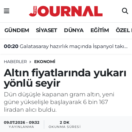
GÜNDEM
Nöbetçi Eczaneler
GÜNDEM
SİYASET
DÜNYA
EĞİTİM
ÖZEL
SİYASET
Hava Durumu
00:20
Galatasaray hazırlık maçında İspanyol takımına yenildi
SAĞLIK
Trafik Durumu
HABERLER
EKONOMİ
DÜNYA
Süper Lig Puan Durumu ve Fikstür
Altın fiyatlarında yukarı
yönlü seyir
EĞİTİM
Tüm Manşetler
Dün düşüşle kapanan gram altın, yeni
ÖZEL HABER
Son Dakika Haberleri
güne yükselişle başlayarak 6 bin 167
liradan alıcı buldu.
Haber Arşivi
09.07.2026 - 09:32
2 DK
YAYINLANMA
OKUNMA SÜRESI