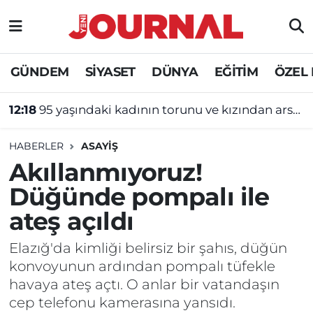
GÜNDEM
Nöbetçi Eczaneler
GÜNDEM
SİYASET
DÜNYA
EĞİTİM
ÖZEL
SİYASET
Hava Durumu
12:18
95 yaşındaki kadının torunu ve kızından arsa tuzağı!
SAĞLIK
Trafik Durumu
HABERLER
ASAYİŞ
DÜNYA
Süper Lig Puan Durumu ve Fikstür
Akıllanmıyoruz!
Düğünde pompalı ile
EĞİTİM
Tüm Manşetler
ateş açıldı
ÖZEL HABER
Son Dakika Haberleri
Elazığ'da kimliği belirsiz bir şahıs, düğün
konvoyunun ardından pompalı tüfekle
Haber Arşivi
havaya ateş açtı. O anlar bir vatandaşın
cep telefonu kamerasına yansıdı.