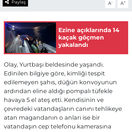
Paylaş
-
+
A
A
Ezine açıklarında 14
kaçak göçmen
yakalandı
Olay, Yurtbaşı beldesinde yaşandı.
Edinilen bilgiye göre, kimliği tespit
edilemeyen şahıs, düğün konvoyunun
ardından eline aldığı pompalı tüfekle
havaya 5 el ateş etti. Kendisinin ve
çevredeki vatandaşların canını tehlikeye
atan magandanın o anları ise bir
vatandaşın cep telefonu kamerasına