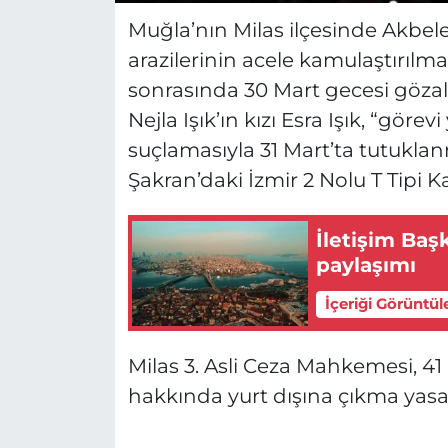
Muğla’nın Milas ilçesinde Akbel
arazilerinin acele kamulaştırılm
sonrasında 30 Mart gecesi gözal
Nejla Işık’ın kızı Esra Işık, “gör
suçlamasıyla 31 Mart’ta tutukla
Şakran’daki İzmir 2 Nolu T Tipi K
İletişim Baş
paylaşımı
İçeriği Görüntül
Milas 3. Asli Ceza Mahkemesi, 4
hakkında yurt dışına çıkma yasağı