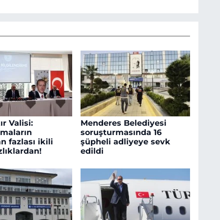
r Valisi:
Menderes Belediyesi
maların
soruşturmasında 16
n fazlası ikili
şüpheli adliyeye sevk
lıklardan!
edildi