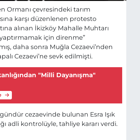
en Ormanı çevresindeki tarım
asına karşı düzenlenen protesto
tına alınan İkizköy Mahalle Muhtarı
evi yaptırmamak için direnme”
nmış, daha sonra Muğla Cezaevi’nden
apalı Cezaevi’ne sevk edilmişti.
kanlığından "Milli Dayanışma"
e
1 gündür cezaevinde bulunan Esra Işık
 adli kontrolüyle, tahliye kararı verdi.