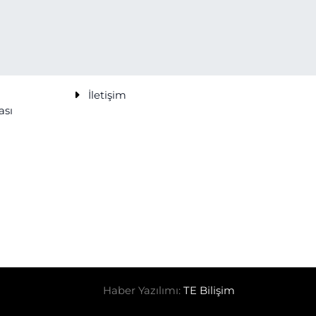
İletişim
ası
Haber Yazılımı:
TE Bilişim