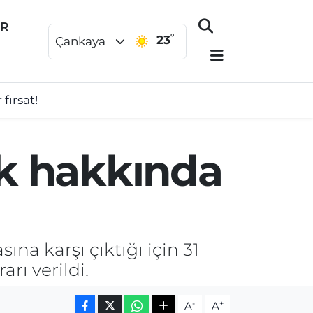
ER
°
23
Çankaya
fırsat!
ık hakkında
na karşı çıktığı için 31
rı verildi.
-
+
A
A