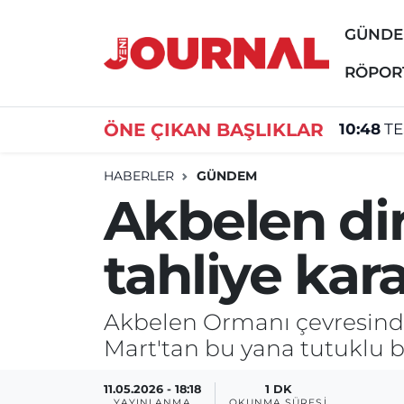
GÜND
GÜNDEM
Nöbetçi Eczaneler
RÖPOR
SİYASET
Hava Durumu
ÖNE ÇIKAN BAŞLIKLAR
10:48
TE
SAĞLIK
Trafik Durumu
HABERLER
GÜNDEM
Akbelen dir
DÜNYA
Süper Lig Puan Durumu ve Fikstür
tahliye kara
EĞİTİM
Tüm Manşetler
ÖZEL HABER
Son Dakika Haberleri
Akbelen Ormanı çevresindeki
Mart'tan bu yana tutuklu bu
Haber Arşivi
11.05.2026 - 18:18
1 DK
YAYINLANMA
OKUNMA SÜRESI