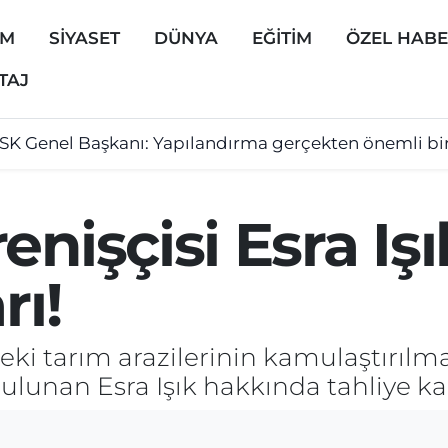
EM
SİYASET
DÜNYA
EĞİTİM
ÖZEL HAB
TAJ
SK Genel Başkanı: Yapılandırma gerçekten önemli bir 
enişçisi Esra Iş
rı!
 tarım arazilerinin kamulaştırılması
lunan Esra Işık hakkında tahliye kara