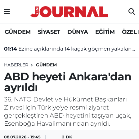
GÜNDEM
Nöbetçi Eczaneler
GÜNDEM
SİYASET
DÜNYA
EĞİTİM
ÖZEL
SİYASET
Hava Durumu
01:14
Ezine açıklarında 14 kaçak göçmen yakalandı
SAĞLIK
Trafik Durumu
HABERLER
GÜNDEM
DÜNYA
Süper Lig Puan Durumu ve Fikstür
ABD heyeti Ankara'dan
ayrıldı
EĞİTİM
Tüm Manşetler
36. NATO Devlet ve Hükümet Başkanları
ÖZEL HABER
Son Dakika Haberleri
Zirvesi için Türkiye'ye resmi ziyaret
gerçekleştiren ABD heyetini taşıyan uçak,
Haber Arşivi
Esenboğa Havalimanı'ndan ayrıldı.
08.07.2026 - 19:45
2 DK