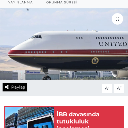
YAYINLANMA
OKUNMA SÜRESI
Paylaş
-
+
A
A
İBB davasında
tutukluluk