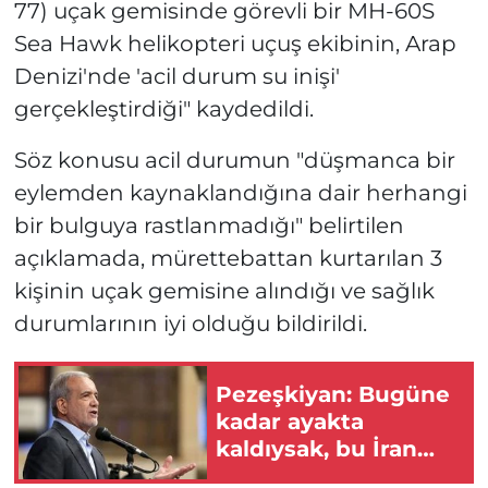
77) uçak gemisinde görevli bir MH-60S
Sea Hawk helikopteri uçuş ekibinin, Arap
Denizi'nde 'acil durum su inişi'
gerçekleştirdiği" kaydedildi.
Söz konusu acil durumun "düşmanca bir
eylemden kaynaklandığına dair herhangi
bir bulguya rastlanmadığı" belirtilen
açıklamada, mürettebattan kurtarılan 3
kişinin uçak gemisine alındığı ve sağlık
durumlarının iyi olduğu bildirildi.
Pezeşkiyan: Bugüne
kadar ayakta
kaldıysak, bu İran
halkı sayesinde oldu