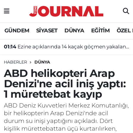
GÜNDEM
Nöbetçi Eczaneler
GÜNDEM
SİYASET
DÜNYA
EĞİTİM
ÖZEL
SİYASET
Hava Durumu
01:14
Ezine açıklarında 14 kaçak göçmen yakalandı
SAĞLIK
Trafik Durumu
HABERLER
DÜNYA
DÜNYA
Süper Lig Puan Durumu ve Fikstür
ABD helikopteri Arap
Denizi'ne acil iniş yaptı:
EĞİTİM
Tüm Manşetler
1 mürettebat kayıp
ÖZEL HABER
Son Dakika Haberleri
ABD Deniz Kuvvetleri Merkez Komutanlığı,
bir helikopterin Arap Denizi'nde acil
Haber Arşivi
durum su inişi yaptığını açıkladı. Dört
kişilik mürettebattan üçü kurtarılırken,