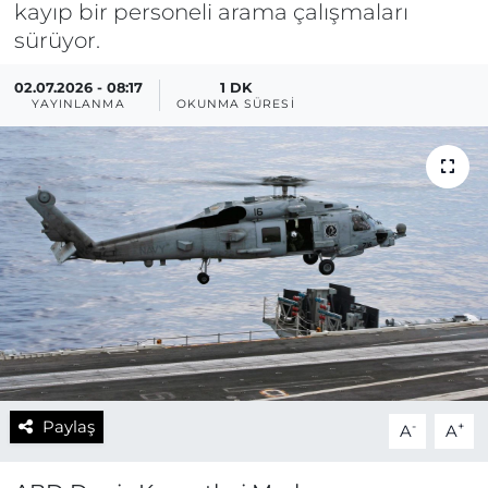
kayıp bir personeli arama çalışmaları
sürüyor.
02.07.2026 - 08:17
1 DK
YAYINLANMA
OKUNMA SÜRESI
Paylaş
-
+
A
A