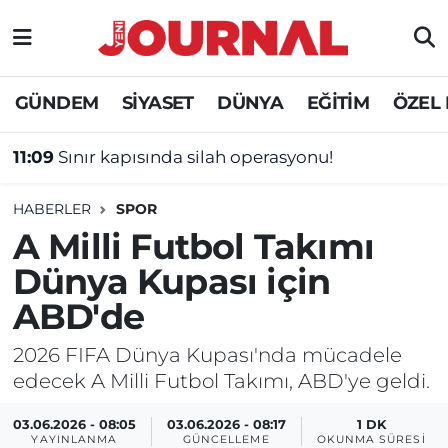
GÜNDEM
Nöbetçi Eczaneler
GÜNDEM
SİYASET
DÜNYA
EĞİTİM
ÖZEL
SİYASET
Hava Durumu
11:09
Sınır kapısında silah operasyonu!
SAĞLIK
Trafik Durumu
HABERLER
SPOR
DÜNYA
Süper Lig Puan Durumu ve Fikstür
A Milli Futbol Takımı
Dünya Kupası için
EĞİTİM
Tüm Manşetler
ABD'de
ÖZEL HABER
Son Dakika Haberleri
2026 FIFA Dünya Kupası'nda mücadele
edecek A Milli Futbol Takımı, ABD'ye geldi.
Haber Arşivi
03.06.2026 - 08:05
03.06.2026 - 08:17
1 DK
YAYINLANMA
GÜNCELLEME
OKUNMA SÜRESI