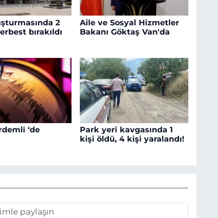
şturmasında 2
Aile ve Sosyal Hizmetler
erbest bırakıldı
Bakanı Göktaş Van'da
rdemli ‘de
Park yeri kavgasında 1
kişi öldü, 4 kişi yaralandı!