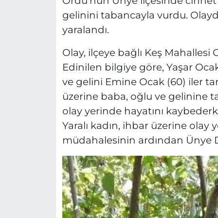
Ordu’nun Ünye ilçesinde cinnet
gelinini tabancayla vurdu. Olayda
yaralandı.
Olay, ilçeye bağlı Keş Mahallesi
Edinilen bilgiye göre, Yaşar Ocak
ve gelini Emine Ocak (60) iler t
üzerine baba, oğlu ve gelinine t
olay yerinde hayatını kaybederke
Yaralı kadın, ihbar üzerine olay y
müdahalesinin ardından Ünye Dev