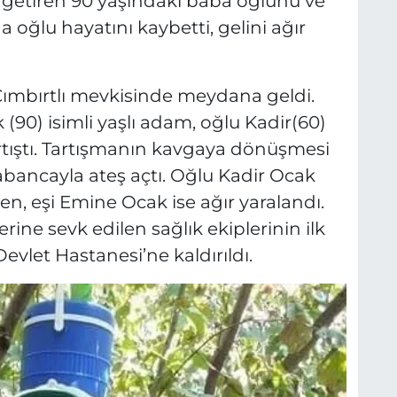
 getiren 90 yaşındaki baba oğlunu ve
 oğlu hayatını kaybetti, gelini ağır
 Cımbırtlı mevkisinde meydana geldi.
 (90) isimli yaşlı adam, oğlu Kadir(60)
artıştı. Tartışmanın kavgaya dönüşmesi
abancayla ateş açtı. Oğlu Kadir Ocak
n, eşi Emine Ocak ise ağır yaralandı.
erine sevk edilen sağlık ekiplerinin ilk
let Hastanesi’ne kaldırıldı.