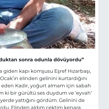
urduktan sonra odunla dövüyordu”
a giden kapı komşusu Eşref Hızarbaşı,
 Ocak’ın elinden gelinini kurtardığını
t eden Kadir, yoğurt almam için sabah
ım ki bir gürültü ses duydum ve ‘eyvah’
 yerde yattığını gördüm. Gelinini de
du. Elinden aldım çektim kenara.