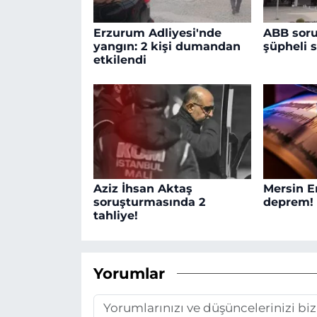
Erzurum Adliyesi'nde
ABB soru
yangın: 2 kişi dumandan
şüpheli s
etkilendi
Aziz İhsan Aktaş
Mersin E
soruşturmasında 2
deprem!
tahliye!
Yorumlar