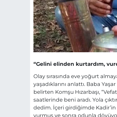
“Gelini elinden kurtardım, v
Olay sırasında eve yoğurt almay
yaşadıklarını anlattı. Baba Yaşar
belirten Komşu Hızarbaşı, “Vefa
saatlerinde beni aradı. Yola çıkt
dedim. İçeri girdiğimde Kadir’in
vurmuş ve sonra odunla dövüyor