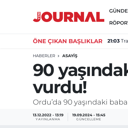
GÜND
GÜNDEM
Nöbetçi Eczaneler
RÖPOR
SİYASET
Hava Durumu
ÖNE ÇIKAN BAŞLIKLAR
21:03
Tr
SAĞLIK
Trafik Durumu
HABERLER
ASAYİŞ
90 yaşındak
DÜNYA
Süper Lig Puan Durumu ve Fikstür
vurdu!
EĞİTİM
Tüm Manşetler
ÖZEL HABER
Son Dakika Haberleri
Ordu’da 90 yaşındaki baba o
Haber Arşivi
13.12.2022 - 13:19
19.09.2024 - 15:45
YAYINLANMA
GÜNCELLEME