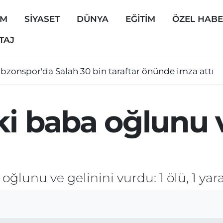
EM
SİYASET
DÜNYA
EĞİTİM
ÖZEL HAB
TAJ
abzonspor'da Salah 30 bin taraftar önünde imza attı
i baba oğlunu v
ğlunu ve gelinini vurdu: 1 ölü, 1 yara