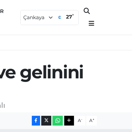
ER
°
27
Çankaya
e gelinini
lı
-
+
A
A