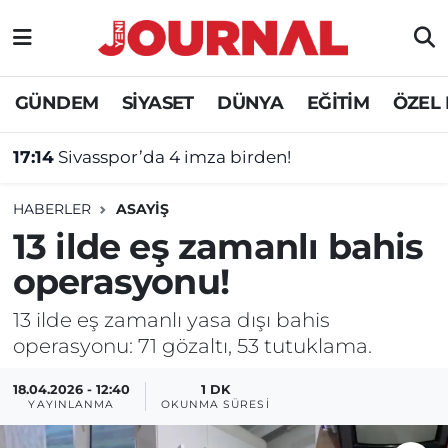
GÜNDEM
Nöbetçi Eczaneler
GÜNDEM
SİYASET
DÜNYA
EĞİTİM
ÖZEL
SİYASET
Hava Durumu
17:14
Sivasspor’da 4 imza birden!
SAĞLIK
Trafik Durumu
HABERLER
ASAYİŞ
DÜNYA
Süper Lig Puan Durumu ve Fikstür
13 ilde eş zamanlı bahis
operasyonu!
EĞİTİM
Tüm Manşetler
13 ilde eş zamanlı yasa dışı bahis
ÖZEL HABER
Son Dakika Haberleri
operasyonu: 71 gözaltı, 53 tutuklama.
Haber Arşivi
18.04.2026 - 12:40
1 DK
YAYINLANMA
OKUNMA SÜRESI