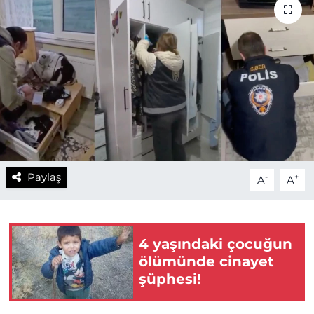
Paylaş
-
+
A
A
4 yaşındaki çocuğun
ölümünde cinayet
şüphesi!