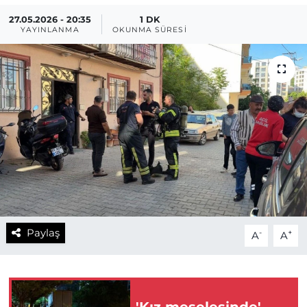
27.05.2026 - 20:35
1 DK
YAYINLANMA
OKUNMA SÜRESI
Paylaş
-
+
A
A
'Kız meselesinde'