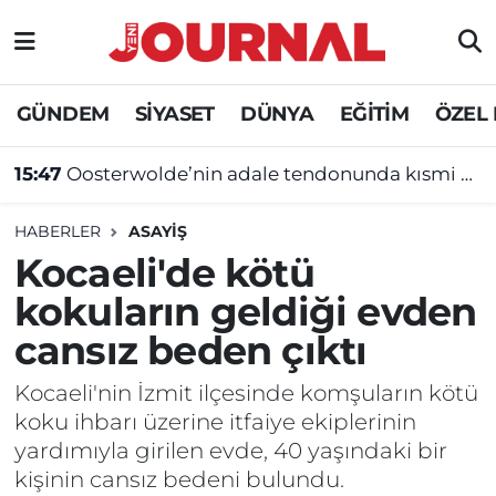
GÜNDEM
Nöbetçi Eczaneler
GÜNDEM
SİYASET
DÜNYA
EĞİTİM
ÖZEL
SİYASET
Hava Durumu
15:47
Oosterwolde’nin adale tendonunda kısmi yırtık tespit edildi
SAĞLIK
Trafik Durumu
HABERLER
ASAYİŞ
DÜNYA
Süper Lig Puan Durumu ve Fikstür
Kocaeli'de kötü
kokuların geldiği evden
EĞİTİM
Tüm Manşetler
cansız beden çıktı
ÖZEL HABER
Son Dakika Haberleri
Kocaeli'nin İzmit ilçesinde komşuların kötü
koku ihbarı üzerine itfaiye ekiplerinin
Haber Arşivi
yardımıyla girilen evde, 40 yaşındaki bir
kişinin cansız bedeni bulundu.