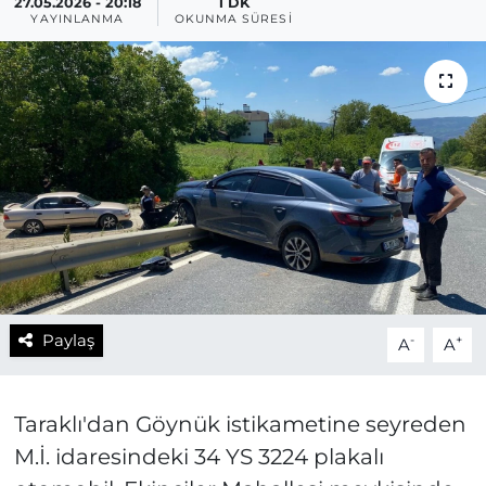
27.05.2026 - 20:18
1 DK
YAYINLANMA
OKUNMA SÜRESI
Paylaş
-
+
A
A
Taraklı'dan Göynük istikametine seyreden
M.İ. idaresindeki 34 YS 3224 plakalı