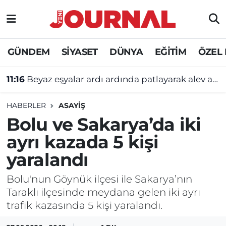
GÜNDEM
Nöbetçi Eczaneler
GÜNDEM
SİYASET
DÜNYA
EĞİTİM
ÖZEL
SİYASET
Hava Durumu
11:16
Beyaz eşyalar ardı ardında patlayarak alev aldı!
SAĞLIK
Trafik Durumu
HABERLER
ASAYİŞ
DÜNYA
Süper Lig Puan Durumu ve Fikstür
Bolu ve Sakarya’da iki
ayrı kazada 5 kişi
EĞİTİM
Tüm Manşetler
yaralandı
ÖZEL HABER
Son Dakika Haberleri
Bolu'nun Göynük ilçesi ile Sakarya’nın
Taraklı ilçesinde meydana gelen iki ayrı
Haber Arşivi
trafik kazasında 5 kişi yaralandı.