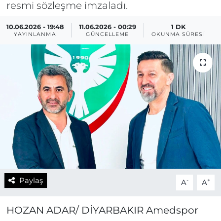
resmi sözleşme imzaladı.
10.06.2026 - 19:48
11.06.2026 - 00:29
1 DK
YAYINLANMA
GÜNCELLEME
OKUNMA SÜRESI
Paylaş
-
+
A
A
HOZAN ADAR/ DİYARBAKIR Amedspor