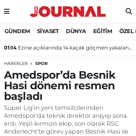
GÜNDEM
Nöbetçi Eczaneler
GÜNDEM
SİYASET
DÜNYA
EĞİTİM
ÖZEL
SİYASET
Hava Durumu
01:14
Ezine açıklarında 14 kaçak göçmen yakalandı
SAĞLIK
Trafik Durumu
HABERLER
SPOR
DÜNYA
Süper Lig Puan Durumu ve Fikstür
Amedspor’da Besnik
Hasi dönemi resmen
EĞİTİM
Tüm Manşetler
başladı
ÖZEL HABER
Son Dakika Haberleri
Süper Lig’in yeni temsilcilerinden
Amedspor’da teknik direktör arayışı sona
Haber Arşivi
erdi. Yeşil-kırmızılı ekip, son olarak RSC
Anderlecht’te görev yapan Besnik Hasi ile