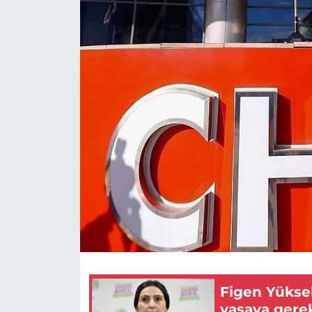
Figen Yükse
yasaya gere