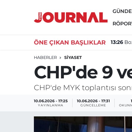
GÜND
GÜNDEM
Nöbetçi Eczaneler
RÖPOR
SİYASET
Hava Durumu
ÖNE ÇIKAN BAŞLIKLAR
13:26
Boz
SAĞLIK
Trafik Durumu
HABERLER
SİYASET
CHP'de 9 vek
DÜNYA
Süper Lig Puan Durumu ve Fikstür
EĞİTİM
Tüm Manşetler
CHP'de MYK toplantısı sonra
ÖZEL HABER
Son Dakika Haberleri
10.06.2026 - 17:25
10.06.2026 - 17:31
YAYINLANMA
GÜNCELLEME
OKUNM
Haber Arşivi