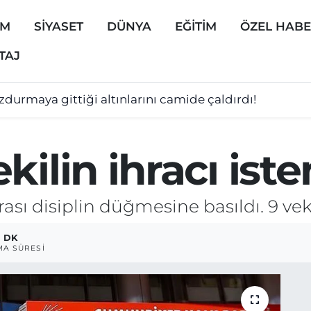
EM
SİYASET
DÜNYA
EĞİTİM
ÖZEL HAB
TAJ
durmaya gittiği altınlarını camide çaldırdı!
ilin ihracı iste
sı disiplin düğmesine basıldı. 9 vekil
1 DK
A SÜRESI