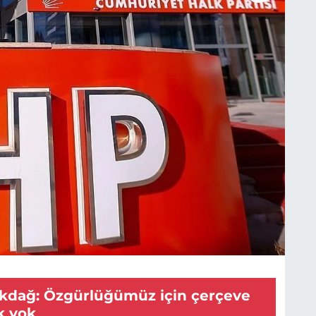
kdağ: Özgürlüğümüz için çerçeve
k yok