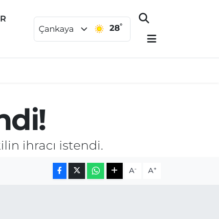
ER
°
28
Çankaya
ndi!
in ihracı istendi.
-
+
A
A