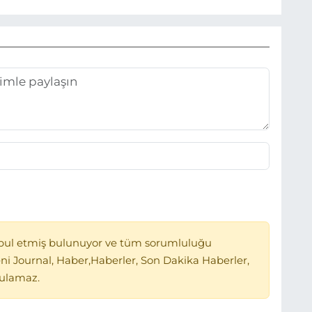
bul etmiş bulunuyor ve tüm sorumluluğu
ni Journal, Haber,Haberler, Son Dakika Haberler,
tulamaz.