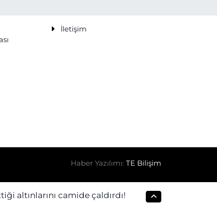
İletişim
ası
Haber Yazılımı:
TE Bilişim
ği altınlarını camide çaldırdı!