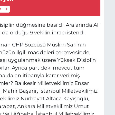
e
siplin düğmesine basıldı. Aralarında Ali
da olduğu 9 vekilin ihracı istendi.
lunan
CHP
Sözcüsü Müslim Sarı'nın
müzün ilgili maddeleri çerçevesinde,
ezası uygulanmak üzere Yüksek Disiplin
rlar. Ayrıca partideki mevcut tüm
a da an itibarıyla karar verilmiş
ler? Balıkesir Milletvekilimiz Ensar
i Mahir Başarır, İstanbul Milletvekilimiz
kilimiz Nurhayat Altaca Kayışoğlu,
arabat, Ankara Milletvekilimiz Umut
 Veli Ağbaba, İstanbul Milletvekilimiz