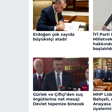
Erdoğan çok sayıda
İYİ Parti
büyükelçi atadı!
Milletve
hakkınd
başlatıld
Gürlek ve Çiftçi’den suç
MHP Lide
örgütlerine net mesaj:
Bahçeli, 
Devlet tepenize binecek
Anayasa
üyelerini