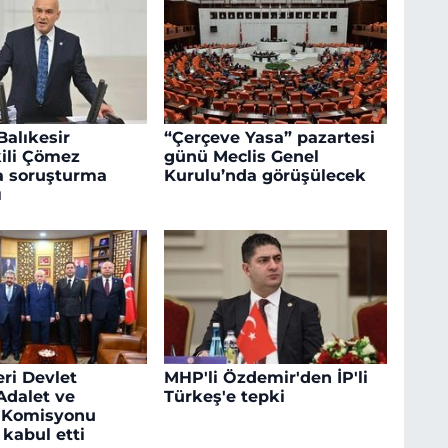
 Balıkesir
“Çerçeve Yasa” pazartesi
kili Çömez
günü Meclis Genel
a soruşturma
Kurulu’nda görüşülecek
ı
ri Devlet
MHP'li Özdemir'den İP'li
Adalet ve
Türkeş'e tepki
 Komisyonu
 kabul etti