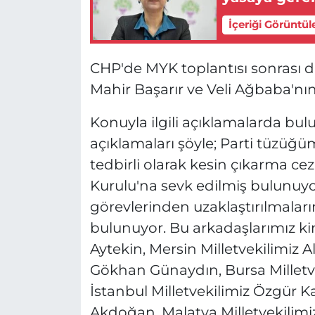
İçeriği Görüntül
CHP'de MYK toplantısı sonrası di
Mahir Başarır ve Veli Ağbaba'nın 
Konuyla ilgili açıklamalarda bu
açıklamaları şöyle; Parti tüzüğü
tedbirli olarak kesin çıkarma c
Kurulu'na sevk edilmiş bulunuyo
görevlerinden uzaklaştırılmaların
bulunuyor. Bu arkadaşlarımız kim
Aytekin, Mersin Milletvekilimiz Al
Gökhan Günaydın, Bursa Milletve
İstanbul Milletvekilimiz Özgür K
Akdoğan, Malatya Milletvekilimiz