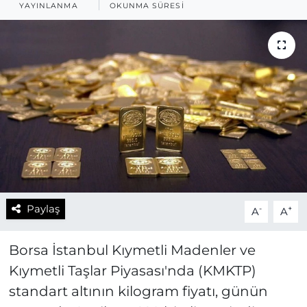
YAYINLANMA
OKUNMA SÜRESI
Paylaş
-
+
A
A
Borsa İstanbul Kıymetli Madenler ve
Kıymetli Taşlar Piyasası'nda (KMKTP)
standart altının kilogram fiyatı, günün