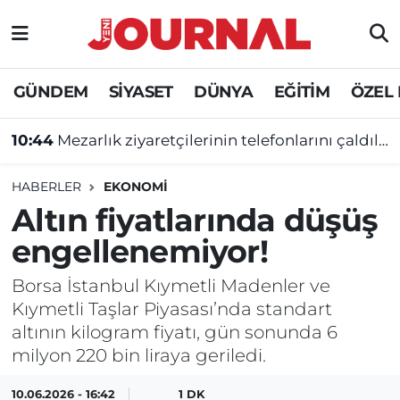
GÜNDEM
Nöbetçi Eczaneler
GÜNDEM
SİYASET
DÜNYA
EĞİTİM
ÖZEL
SİYASET
Hava Durumu
10:44
Mezarlık ziyaretçilerinin telefonlarını çaldılar
SAĞLIK
Trafik Durumu
HABERLER
EKONOMİ
DÜNYA
Süper Lig Puan Durumu ve Fikstür
Altın fiyatlarında düşüş
engellenemiyor!
EĞİTİM
Tüm Manşetler
Borsa İstanbul Kıymetli Madenler ve
ÖZEL HABER
Son Dakika Haberleri
Kıymetli Taşlar Piyasası’nda standart
altının kilogram fiyatı, gün sonunda 6
Haber Arşivi
milyon 220 bin liraya geriledi.
10.06.2026 - 16:42
1 DK