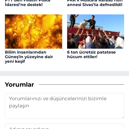
PTT’den Filistin Posta
PKK’lı Mustafa Karasu’nun
İdaresi’ne destek!
annesi Sivas’ta defnedildi!
Bilim insanlarından
6 ton ücretsiz patatese
Güneş'in yüzeyine dair
hücum ettiler!
yeni keşif
Yorumlar