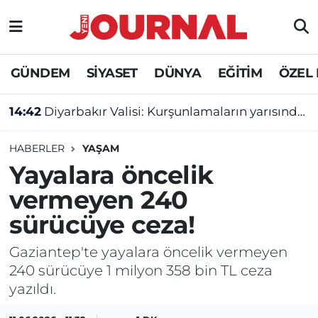
GÜNDEM
Nöbetçi Eczaneler
GÜNDEM
SİYASET
DÜNYA
EĞİTİM
ÖZEL
SİYASET
Hava Durumu
14:42
Diyarbakır Valisi: Kurşunlamaların yarısından fazlası ikili anlaşmazlıklardan!
SAĞLIK
Trafik Durumu
HABERLER
YAŞAM
DÜNYA
Süper Lig Puan Durumu ve Fikstür
Yayalara öncelik
vermeyen 240
EĞİTİM
Tüm Manşetler
sürücüye ceza!
ÖZEL HABER
Son Dakika Haberleri
Gaziantep'te yayalara öncelik vermeyen
240 sürücüye 1 milyon 358 bin TL ceza
Haber Arşivi
yazıldı.