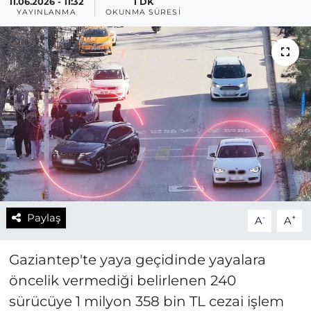
11.06.2026 - 11:32
1 DK
YAYINLANMA
OKUNMA SÜRESI
Paylaş
-
+
A
A
Gaziantep'te yaya geçidinde yayalara
öncelik vermediği belirlenen 240
sürücüye 1 milyon 358 bin TL cezai işlem