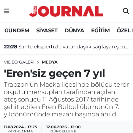
GÜNDEM
Nöbetçi Eczaneler
GÜNDEM
SİYASET
DÜNYA
EĞİTİM
ÖZEL
SİYASET
Hava Durumu
22:28
Sahte ekspertizle vatandaşlık sağlayan şebekeye operasyon
SAĞLIK
Trafik Durumu
VIDEO GALERI
MEDYA
DÜNYA
Süper Lig Puan Durumu ve Fikstür
'Eren'siz geçen 7 yıl
EĞİTİM
Tüm Manşetler
Trabzon'un Maçka ilçesinde bölücü terör
örgütü mensupları tarafından açılan
ateş sonucu 11 Ağustos 2017 tarihinde
ÖZEL HABER
Son Dakika Haberleri
şehit edilen Eren Bülbül ölümünün 7.
yıldönümünde mezarı başında anıldı.
Haber Arşivi
11.08.2024 - 13:25
12.06.2026 - 12:00
YAYINLANMA
GÜNCELLEME