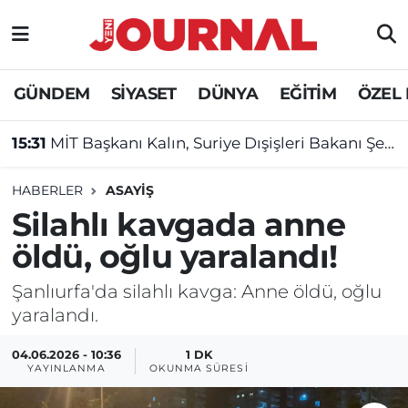
GÜNDEM
Nöbetçi Eczaneler
GÜNDEM
SİYASET
DÜNYA
EĞİTİM
ÖZEL
SİYASET
Hava Durumu
15:31
MİT Başkanı Kalın, Suriye Dışişleri Bakanı Şeybani ile görüştü: Gündem SDG'nin entegrasyonu
SAĞLIK
Trafik Durumu
HABERLER
ASAYİŞ
DÜNYA
Süper Lig Puan Durumu ve Fikstür
Silahlı kavgada anne
öldü, oğlu yaralandı!
EĞİTİM
Tüm Manşetler
Şanlıurfa'da silahlı kavga: Anne öldü, oğlu
ÖZEL HABER
Son Dakika Haberleri
yaralandı.
Haber Arşivi
04.06.2026 - 10:36
1 DK
YAYINLANMA
OKUNMA SÜRESI