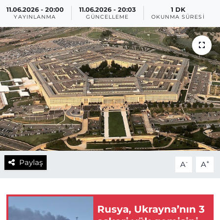
11.06.2026 - 20:00
11.06.2026 - 20:03
1 DK
YAYINLANMA
GÜNCELLEME
OKUNMA SÜRESI
Paylaş
-
+
A
A
Rusya, Ukrayna’nın 3