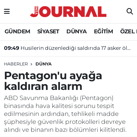
GÜNDEM
Nöbetçi Eczaneler
GÜNDEM
SİYASET
DÜNYA
EĞİTİM
ÖZEL
SİYASET
Hava Durumu
09:49
Husilerin düzenlediği saldırıda 17 asker öldü!
SAĞLIK
Trafik Durumu
HABERLER
DÜNYA
DÜNYA
Süper Lig Puan Durumu ve Fikstür
Pentagon'u ayağa
kaldıran alarm
EĞİTİM
Tüm Manşetler
ABD Savunma Bakanlığı (Pentagon)
ÖZEL HABER
Son Dakika Haberleri
binasında hava kalitesi sorunu tespit
edilmesinin ardından, tehlikeli madde
Haber Arşivi
şüphesiyle güvenlik protokolleri devreye
alındı ve binanın bazı bölümleri kilitlendi.