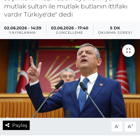
mutlak sultan ile mutlak butlanın ittifakı
vardır Türkiye'de" dedi
02.06.2026 - 14:39
02.06.2026 - 17:40
5 DK
YAYINLANMA
GÜNCELLEME
OKUNMA SÜRESI
Paylaş
-
+
A
A