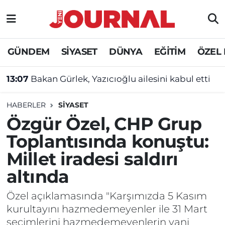
GÜNDEM
Nöbetçi Eczaneler
GÜNDEM
SİYASET
DÜNYA
EĞİTİM
ÖZEL
SİYASET
Hava Durumu
13:07
Bakan Gürlek, Yazıcıoğlu ailesini kabul etti
SAĞLIK
Trafik Durumu
HABERLER
SİYASET
DÜNYA
Süper Lig Puan Durumu ve Fikstür
Özgür Özel, CHP Grup
Toplantısında konuştu:
EĞİTİM
Tüm Manşetler
Millet iradesi saldırı
ÖZEL HABER
Son Dakika Haberleri
altında
Haber Arşivi
Özel açıklamasında "Karşımızda 5 Kasım
kurultayını hazmedemeyenler ile 31 Mart
seçimlerini hazmedemeyenlerin yani